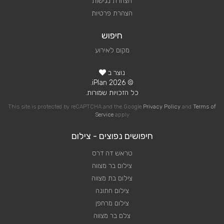
הצהרת נגישות
הצהרת פרטיות
חיפוש
מקום לאירוע
נוצר ב
© 2026 iPlan.
כל הזכויות שמורות.
This site is protected by reCAPTCHA and the Google
Privacy Policy
and
Terms of
Service
apply
חיפושים נפוצים - צילום
טראש דה דרס
צילום בר מצווה
צילום בת מצווה
צילום חתונה
צילום מרחפן
צלם בר מצווה