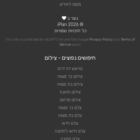
מקום לאירוע
נוצר ב
© 2026 iPlan.
כל הזכויות שמורות.
This site is protected by reCAPTCHA and the Google
Privacy Policy
and
Terms of
Service
apply
חיפושים נפוצים - צילום
טראש דה דרס
צילום בר מצווה
צילום בת מצווה
צילום חתונה
צילום מרחפן
צלם בר מצווה
צלם בת מצווה
צלם וידאו
צלם וידאו לחתונה
צלם חתונה