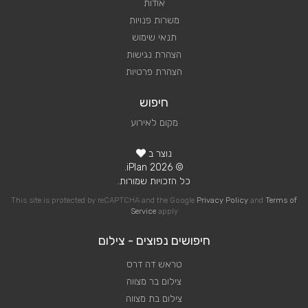
אודות
משרות פנויות
תנאי שימוש
הצהרת נגישות
הצהרת פרטיות
חיפוש
מקום לאירוע
נוצר ב
© 2026 iPlan.
כל הזכויות שמורות.
This site is protected by reCAPTCHA and the Google
Privacy Policy
and
Terms of
Service
apply
חיפושים נפוצים - צילום
טראש דה דרס
צילום בר מצווה
צילום בת מצווה