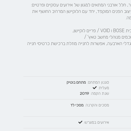
חלל האירועים, POP&POPE  , משתרע על פני כ- 320 מ"ר, חלל אורבני המתאים למגוון של אירועים עסקיים ופרטיים: 
כנסים וסמינרים יוקרתיים ביום ואירועי השקה נוצצים בערב. עיצוב הפנים המוקפד, יחד עם הלוקיישן המרהיב החושף את 
עמדת DJ מקצועית ומעוצבת / חניון ענק לנוחות אורחינו במגדלי הארבעה, אפשרות לחנייה מוזלת ברכישת כרטיסי חנייה 
סגנון המתחם:
מתחם בוטיק
מעלית:
שנת הקמה:
2019
מסכים והקרנה:
מסכי לד
אירועים במוצ״ש: