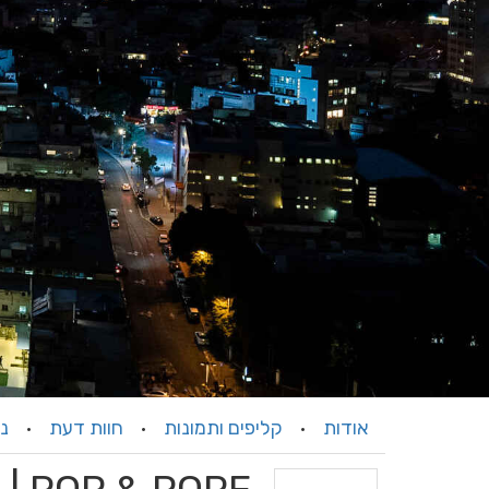
אודות
קליפים ותמונות
חוות דעת
ני
·
·
·