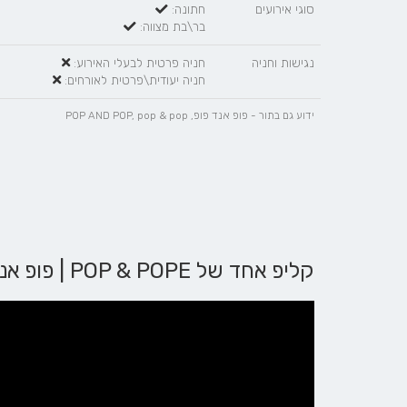
סוגי אירועים
חתונה:
בר\בת מצווה:
נגישות וחניה
חניה פרטית לבעלי האירוע:
חניה יעודית\פרטית לאורחים:
ידוע גם בתור - פופ אנד פופ, POP AND POP, pop & pop
קליפ אחד של POP & POPE | פופ אנד פופ