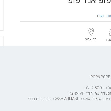
תל אביב
נה
בר, תחת ניצוחו של השף שחף שבתאי. קבוצת חג'ג' חברה לבית האופנה האיטלקי CASA ARMANI  שעיצב את חללי 