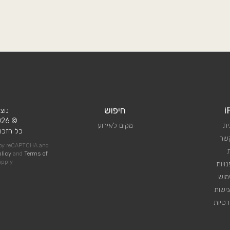
i
חיפוש
נוצ
© 2026 iPlan.
ית
מקום לאירוע
כל הזכוי
קשר
d by reCAPTCHA and
olicy
and
Terms of
pply
ויות
מוש
ישות
טיות