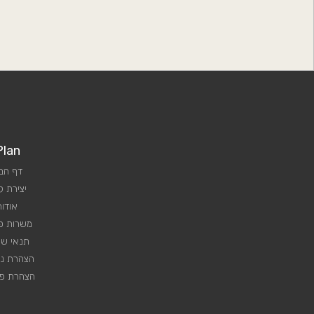
Plan
דף הב
יצירת 
אודות
משרות פנ
תנאי שי
הצהרת נג
הצהרת פר