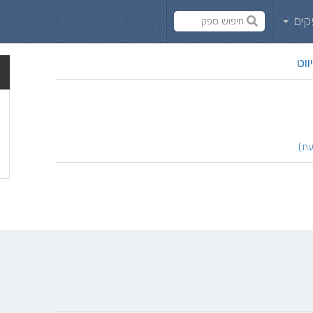
קים
ווט