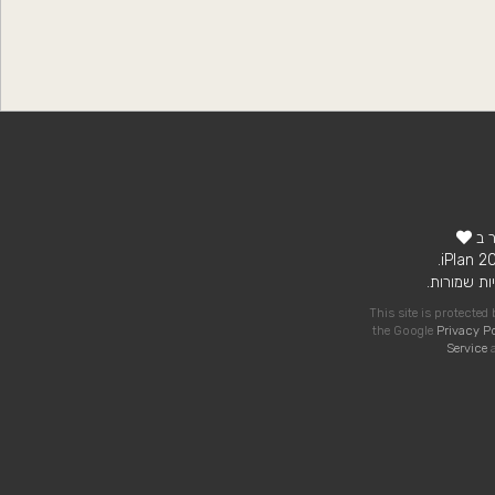
ר ב
ות שמורות.
This site is protecte
the Google
Privacy P
Service
a