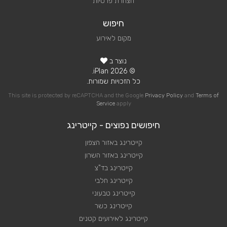
הצהרת פרטיות
חיפוש
מקום לאירוע
נוצר ב
© 2026 iPlan.
כל הזכויות שמורות.
This site is protected by reCAPTCHA and the Google
Privacy Policy
and
Terms of
Service
apply
חיפושים נפוצים - קייטרינג
קייטרינג באזור הצפון
קייטרינג באזור השרון
קייטרינג בד"צ
קייטרינג חלבי
קייטרינג טבעוני
קייטרינג כשר
קייטרינג לאירועים קטנים