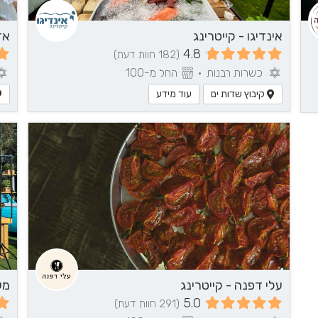
אינדיגו - קייטרינג
אד
4.8
(182 חוות דעת)
כשרות רבנות
•
החל מ-100
קיבוץ שדות ים
עוד מידע
עלי דפנה - קייטרינג
מע
5.0
(291 חוות דעת)