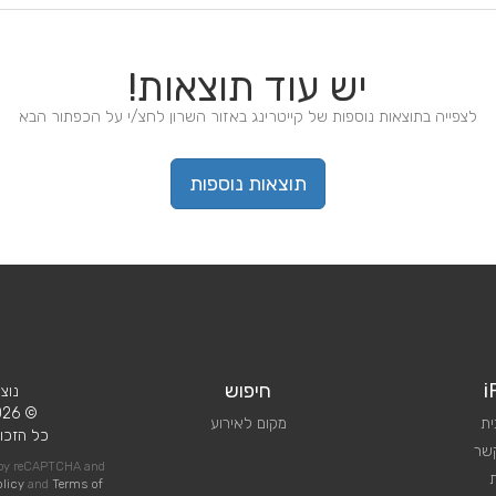
יש עוד תוצאות!
לצפייה בתוצאות נוספות של קייטרינג באזור השרון לחצ/י על הכפתור הבא
תוצאות נוספות
i
חיפוש
נוצ
© 2026 iPlan.
ית
מקום לאירוע
כל הזכוי
קשר
d by reCAPTCHA and
olicy
and
Terms of