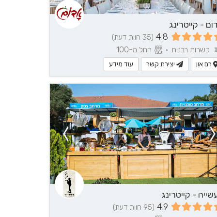
ום - קייטרינג
4.8
(35 חוות דעת)
כשרות רבנות
•
החל מ-100
רם און
יצירת קשר
עוד מידע
שייה - קייטרינג
4.9
(95 חוות דעת)