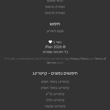
תנאי שימוש
הצהרת נגישות
הצהרת פרטיות
חיפוש
מקום לאירוע
נוצר ב
© 2026 iPlan.
כל הזכויות שמורות.
This site is protected by reCAPTCHA and the Google
Privacy Policy
and
Terms of
Service
apply
חיפושים נפוצים - קייטרינג
קייטרינג באזור הצפון
קייטרינג באזור השרון
קייטרינג בד"צ
קייטרינג חלבי
קייטרינג טבעוני