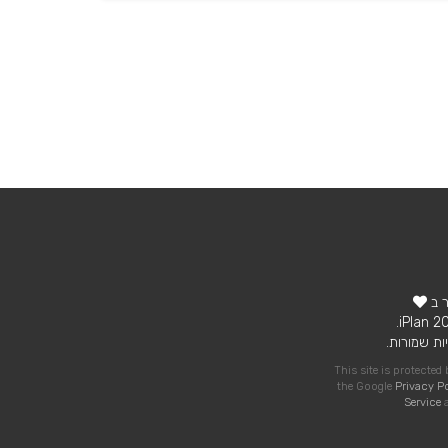
ר ב
ות שמורות.
This site is protecte
the Google
Privacy P
Service
a