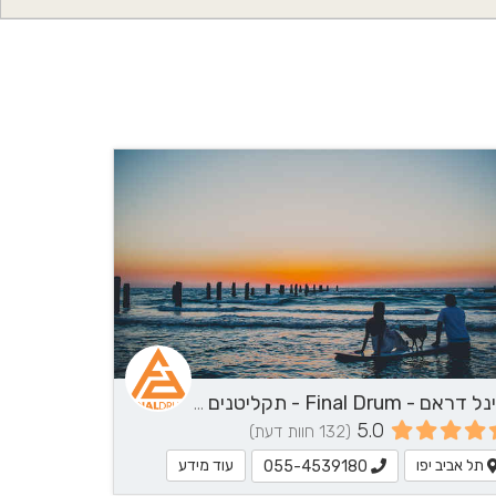
עוד פרטים?
055-4539182
לחצ/י ליצירת קשר
פיינל דראם - Final Drum - תקליטנים - DJ, נגן / הרכב מוזיקלי, שירותי מוזיקה
5.0
(132 חוות דעת)
תל אביב יפו
עוד מידע
055-4539180