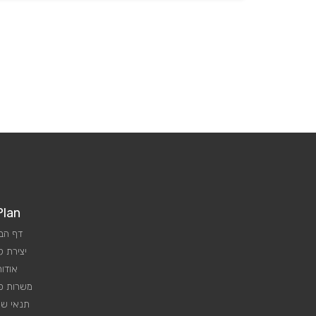
Plan
דף הב
יצירת 
אודות
משרות פנ
תנאי שי