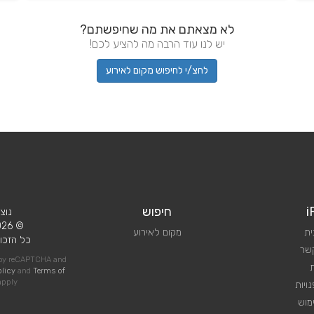
לא מצאתם את מה שחיפשתם?
יש לנו עוד הרבה מה להציע לכם!
לחצ/י לחיפוש מקום לאירוע
i
חיפוש
נוצ
© 2026 iPlan.
ית
מקום לאירוע
כל הזכוי
קשר
d by reCAPTCHA and
olicy
and
Terms of
pply
ויות
מוש