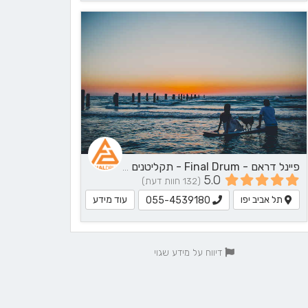
פיינל דראם - Final Drum - תקליטנים - DJ, נגן / הרכב מוזיקלי, שירותי מוזיקה
5.0
(132 חוות דעת)
תל אביב יפו
עוד מידע
055-4539180
דיווח על מידע שגוי