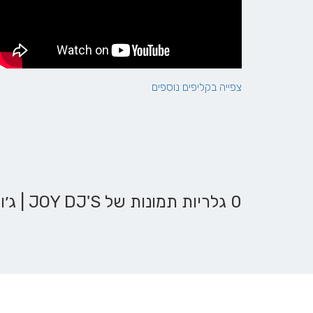
צפייה בקליפים נוספים
0 גלריות תמונות של JOY DJ'S | ג׳וי די גיי׳ז