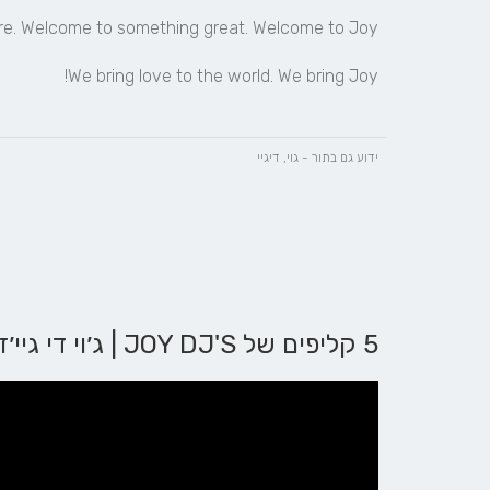
ידוע גם בתור - גוי, דיגיי
5 קליפים של JOY DJ'S | ג׳וי די גיי׳ז