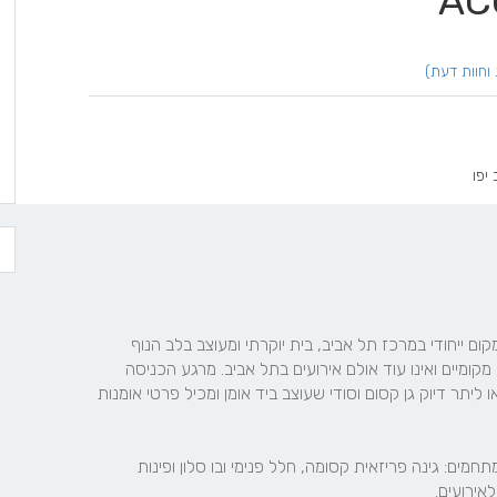
יפו
אקוסטה אולם אירועים בתל אביב, ובית לאירועי בוטיק, הוא מקום ייחודי במרכז תל אביב, בית יוקרתי ומעוצב בלב הנוף 
האורבני של שכונת פלורנטין, מוקף בציורי גרפיטי של אמנים מקומיים ואינו עוד אולם אירועים בתל אביב. מרגע הכניסה 
דרך דלתות הברזל מתגלה לו גן אירועים במרכז תל אביב, או ליתר דיוק גן קסום וסודי שעוצב ביד אומן ומכיל פרטי אומנות 
אי של פאר והדר הנפרש על פני שתי קומות ומחולק לכמה מתחמים: גינה פריזאית קסומה, חלל פנימי ובו סלון ופינות 
אירועים.