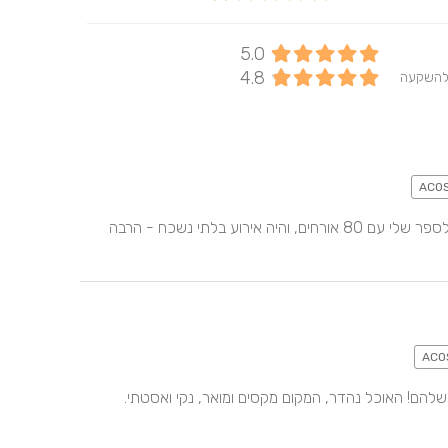
5.0
4.8
להשקעה
מקום ייחודי עם צוות מדהים. עשיתי באוקסטה אירוע השקה לספר שלי עם 80 אורחים, והיה אירוע בלתי נשכח - הרבה 
דליה והרצל מקסימים, שירותיים ואדיבים. מארחים כמו בבית שלהם! האוכל נהדר, המקום מקסים ומואר, נקי ואסטתי. 