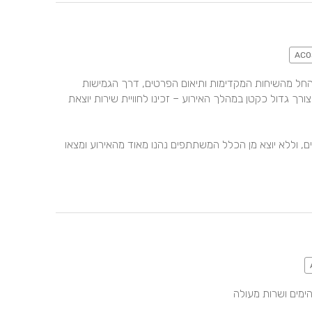
הצוות באקוסטה היה מקצועי, אדיב ונעים לאורך כל הדרך. החל מהשיחות המקדימות ותיאום הפרטים, דרך הגמישות 
והנכונות לבוא לקראתנו בנושאים שונים, ועד למענה על כל צורך גדול כקטן במהלך האירוע – זכינו לחוויית שירות יוצאת 
באירוע הנטוורקינג שלנו השתתפו כ-65 אנשי מקצוע מובילים, וללא יוצא מן הכלל המשתתפים נהנו מאוד מהאירוע ומצאו 
ימים ושרות מעולה