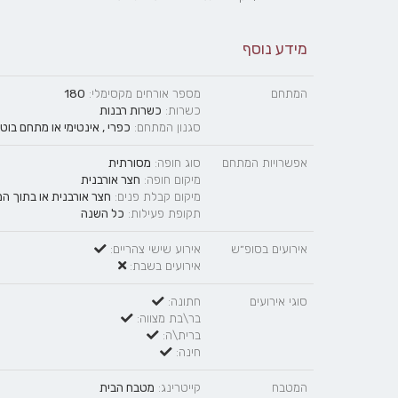
מידע נוסף
המתחם
מספר אורחים מקסימלי:
180
כשרות:
כשרות רבנות
סגנון המתחם:
כפרי
,
אינטימי
או
מתחם בוטי
אפשרויות המתחם
סוג חופה:
מסורתית
מיקום חופה:
חצר אורבנית
מיקום קבלת פנים:
חצר אורבנית
או
בתוך המ
תקופת פעילות:
כל השנה
אירועים בסופ״ש
אירוע שישי צהריים:
אירועים בשבת:
סוגי אירועים
חתונה:
בר\בת מצווה:
ברית\ה:
חינה:
המטבח
קייטרינג:
מטבח הבית