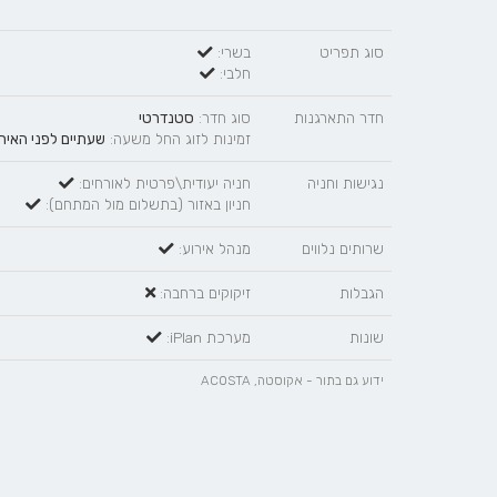
סוג תפריט
בשרי:
חלבי:
חדר התארגנות
סוג חדר:
סטנדרטי
זמינות לזוג החל משעה:
שעתיים לפני האיר
נגישות וחניה
חניה יעודית\פרטית לאורחים:
חניון באזור (בתשלום מול המתחם):
שרותים נלווים
מנהל אירוע:
הגבלות
זיקוקים ברחבה:
שונות
מערכת iPlan:
ידוע גם בתור - אקוסטה, ACOSTA