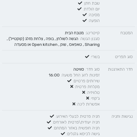
שבת חתן:
יום הולדת:
מסיבה:
הופעה:
המטבח
קייטרינג:
מטבח הבית
סגנון הגשה:
הגשה לשולחן
,
בופה
,
צלחת מזלג (קוקטייל)
,
Sharing
,
טאפאס
,
שוק
,
Open kitchen
או
מסעדה
סוג תפריט
בשרי:
חדר התארגנות
סוג חדר:
סוויטה
זמינות לזוג החל משעה:
16:00
שירותים פרטיים:
מקלחת פרטית:
טלוויזיה:
ג'קוזי:
אפשרות לינה:
נגישות וחניה
חניה פרטית לבעלי האירוע:
חניה יעודית\פרטית לאורחים:
חניה חופשית באזור המתחם:
גישה לכיסא גלגלים: