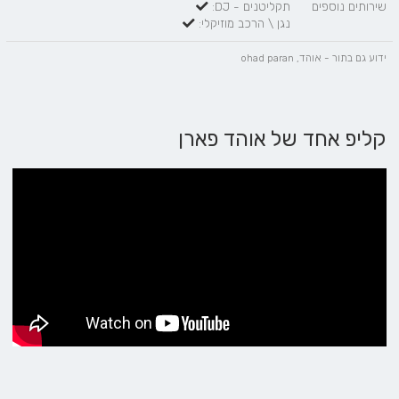
שירותים נוספים
תקליטנים - DJ:
נגן \ הרכב מוזיקלי:
ידוע גם בתור - אוהד, ohad paran
קליפ אחד של אוהד פארן