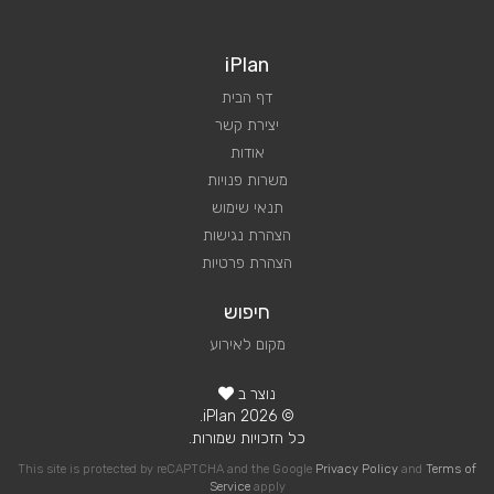
iPlan
דף הבית
יצירת קשר
אודות
משרות פנויות
תנאי שימוש
הצהרת נגישות
הצהרת פרטיות
חיפוש
מקום לאירוע
נוצר ב
© 2026 iPlan.
כל הזכויות שמורות.
This site is protected by reCAPTCHA and the Google
Privacy Policy
and
Terms of
Service
apply