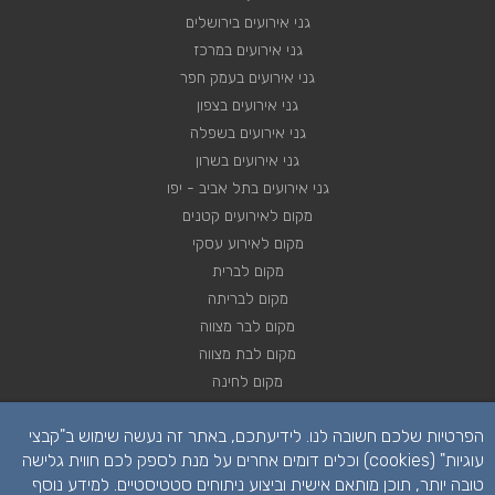
גני אירועים בירושלים
גני אירועים במרכז
גני אירועים בעמק חפר
גני אירועים בצפון
גני אירועים בשפלה
גני אירועים בשרון
גני אירועים בתל אביב - יפו
מקום לאירועים קטנים
מקום לאירוע עסקי
מקום לברית
מקום לבריתה
מקום לבר מצווה
מקום לבת מצווה
מקום לחינה
מקום לחתונה
הפרטיות שלכם חשובה לנו. לידיעתכם, באתר זה נעשה שימוש ב"קבצי
מקום לכנסים
עוגיות" (cookies) וכלים דומים אחרים על מנת לספק לכם חווית גלישה
טובה יותר, תוכן מותאם אישית וביצוע ניתוחים סטטיסטיים. למידע נוסף