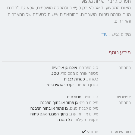
הצוות המקצועי דואג לא רק לעיצוב ולהפקה מושלמים, אלא גם להכנת 
מנות גורמה טריות ומשובחות, המותאמות אישית לטעמם של המארחים 
מיקום נגיש... 
עוד
מידע נוסף
המתחם
סוג המתחם:
אולם וגן אירועים
מספר אורחים מקסימלי:
300
כשרות:
כשרות רבנות
סגנון המתחם:
יוקרתי
או
אינטימי
אפשרויות
סוג חופה:
מסורתית
המתחם
מיקום חופה:
גן פתוח
או
בתוך המבנה
מיקום קבלת פנים:
גן פתוח
או
בתוך המבנה
מיקום ארוחת ערב:
בתוך המבנה
או
גן פתוח
תקופת פעילות:
כל השנה
סוגי אירועים
חתונה: