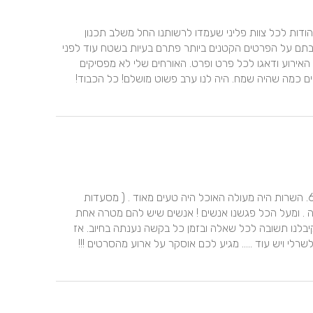
ב 29/1/14 חגגנו את בר המצווה של בני ניב אין מילים בפי להודות לכל צוות פליני שעמדו לרשותנו החל משלב תכנון 
האירוע ועד לסיומו. האירוע היה מעבר לכל הציפיות שלי חשבתם על הפרטים הקטנים ביותר פתרם בעיות בשטח עוד לפני 
שהתעוררו כל כך הרבה אנשי צוות הסתובבו בשטח במהלך האירוע ודאגו לכל פרט ופרט. האורחים שלי לא מפסיקים 
להתקשר ולשבח- כמה שהאולם יפה כמה שהאוכל היה טעים כמה שהיה שמח. היה לנו ערב פשוט מושלם! כל הכבוד! 
לצוות פליני היקר! חגגנו בר מצווה לבננו עומרי ב- 6.12.2014. השרות היה מעולה האוכל היה טעים מאוד . ( מסעדות 
גרומה !!!!) ההגשה יפה . המקום מזמין מסקרן מיוחד נעים ויפה . ומעל הכל פגשנו אנשים ! אנשים שיש להם מטרה אחת  
לדאוג לך שהערב יצליח ! שתהנה ! שתדע שמטפלים בך . קיבלנו תשובה לכל שאלה ובזמן כל בקשה נענתה בחיוב. אז 
לכל הצוות המדהים : להילה לשרון לאורלי לליטל לבני לניב לשרלי ויש עוד ..... מגיע לכם אוסקר על ארוע מהסרטים !!! 