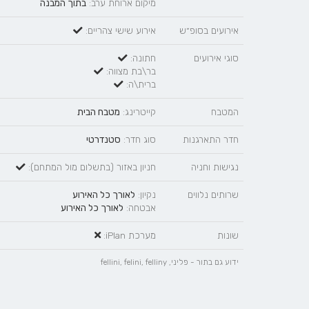
מיקום ארוחת ערב:
בתוך המבנה
אירועים בסופ״ש
אירוע שישי צהריים:
סוגי אירועים
חתונה:
בר\בת מצווה:
ברית\ה:
המטבח
קייטרינג:
מטבח הבית
חדר התארגנות
סוג חדר:
סטנדרטי
נגישות וחניה
חניון באזור (בתשלום מול המתחם):
שרותים נלווים
נקיון:
לאורך כל האירוע
אבטחה:
לאורך כל האירוע
שונות
מערכת iPlan:
ידוע גם בתור - פליני, fellini, felini, felliny