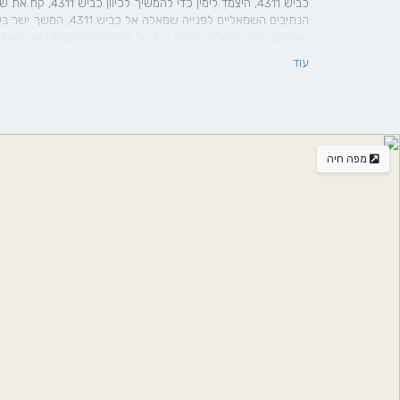
הנתיבים השמאליים לפני
הגרדום, פנה שמאלה בצומת ה-1 אל ז'בוטינסקי/כביש 441, היעד יופיע משמאל
עוד
מפה חיה