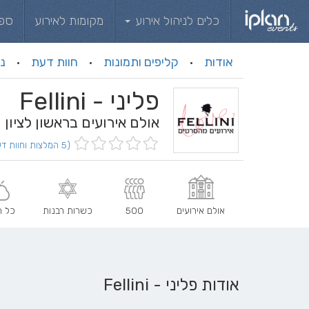
כלים לניהול אירוע
מקומות לאירוע
ספ
אודות
קליפים ותמונות
חוות דעת
ני
·
·
·
פליני - Fellini
אולם אירועים בראשון לציון
(5 המלצות וחוות דעת)
אולם אירועים
500
כשרות רבנות
כל ה
אודות פליני - Fellini