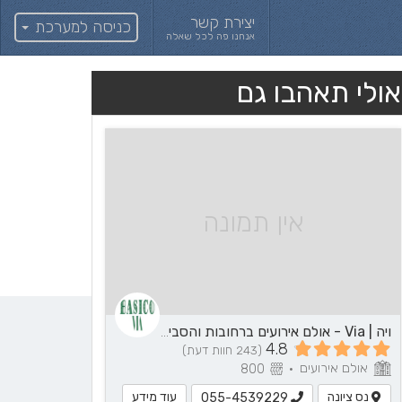
יצירת קשר
כניסה למערכת
אנחנו פה לכל שאלה
אולי תאהבו גם
אין תמונה
ויה | Via - אולם אירועים ברחובות והסביבה
4.8
(243 חוות דעת)
אולם אירועים
800
•
נס ציונה
עוד מידע
055-4539229