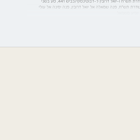
כביש 4311, היצמד לימין כדי להמשיך לכיוון כביש 4311, קח את שדרת תש"ח ו-יואל דרובין ל-ז'בוטינסקי/כביש 441, סע בשני
יה שמאלה אל כביש 4311, המשך ישר בשדרת תש"ח, פנה שמאלה אל יואל דרובין, פנה ימינה אל עולי