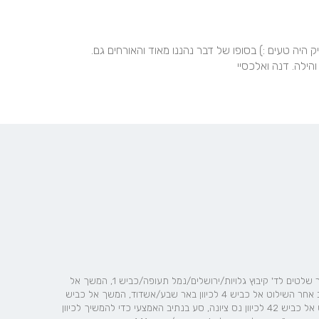
היי פליני! הייתם מוצלחים במיוחד. האווירה היתה טובה והסטייק היה טעים :) בסופו של דבר נהננו מאוד והאורחים גם. 
והילה. דנה ואלכסיי
לבאים מכביש 20: סע על 20 דרום, היצמד לימין במזלג, עקוב אחר שלטים לד' קיבוץ גלויות/ירושלים/נמל תעופה/כביש 1, המשך אל
כביש 1, במחלף מֶחלף גנות, סע בשני הנתיבים הימניים כדי לעקוב אחר השילוט אל כביש 4 לכיוון באר שבע/אשדוד, המשך אל כביש
4, במחלף מֶחלף גן רווה, סע בנתיב הימני כדי לעקוב אחר השילוט אל כביש 42 לכיוון נס ציונה, סע בנתיב האמצעי כדי להמשיך לכיוון