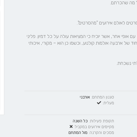
חדורי אמונה ונרגשים, התחלנו במימוש החלום – יצירת מקום עם אופי אחר, אשר יוכיח כי המציאות עולה על כל דמיון. פליני 
הוא אולם אירועים חדשני ויוקרתי עוצב באופן ייחודי על ידי איחוד של ארבעה אולמות קולנוע, וכשמו כן הוא – מקורי, איכותי 
לתי נשכחת.
סגנון המתחם:
אורבני
מעלית:
תקופת פעילות:
כל השנה
מקיימים אירועים במקביל:
מסכים והקרנה:
מול המתחם