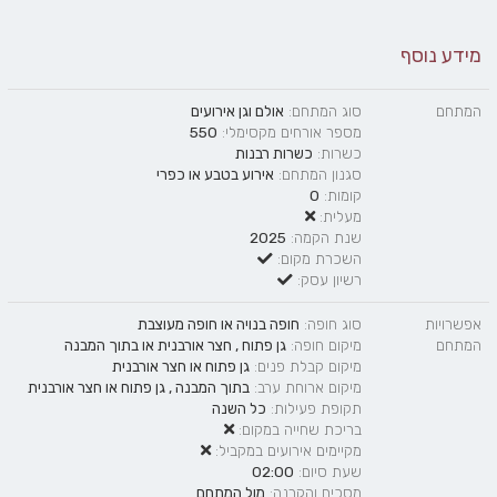
מידע נוסף
המתחם
סוג המתחם:
אולם וגן אירועים
מספר אורחים מקסימלי:
550
כשרות:
כשרות רבנות
סגנון המתחם:
אירוע בטבע
או
כפרי
קומות:
0
מעלית:
שנת הקמה:
2025
השכרת מקום:
רשיון עסק:
אפשרויות
סוג חופה:
חופה בנויה
או
חופה מעוצבת
המתחם
מיקום חופה:
גן פתוח
,
חצר אורבנית
או
בתוך המבנה
מיקום קבלת פנים:
גן פתוח
או
חצר אורבנית
מיקום ארוחת ערב:
בתוך המבנה
,
גן פתוח
או
חצר אורבנית
תקופת פעילות:
כל השנה
בריכת שחייה במקום:
מקיימים אירועים במקביל:
שעת סיום:
02:00
מסכים והקרנה:
מול המתחם