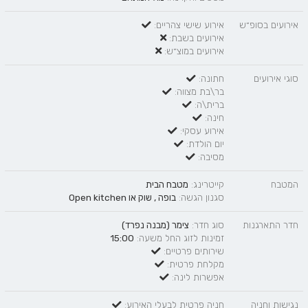
אירועים בסופ״ש
אירוע שישי צהריים:
אירועים בשבת:
אירועים במוצ״ש:
סוגי אירועים
חתונה:
בר\בת מצווה:
ברית\ה:
חינה:
אירוע עסקי:
יום הולדת:
מסיבה:
המטבח
קייטרינג:
מטבח הבית
סגנון הגשה:
בופה
,
שוק
או
Open kitchen
חדר התארגנות
סוג חדר:
צימר (מבנה נפרד)
זמינות לזוג החל משעה:
15:00
שירותים פרטיים:
מקלחת פרטית:
אפשרות לינה:
נגישות וחניה
חניה פרטית לבעלי האירוע: