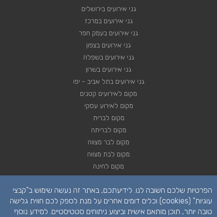
גני אירועים בירושלים
גני אירועים במרכז
גני אירועים בעמק חפר
גני אירועים בצפון
גני אירועים בשפלה
גני אירועים בשרון
גני אירועים בתל אביב - יפו
מקום לאירועים קטנים
מקום לאירוע עסקי
מקום לברית
מקום לבריתה
מקום לבר מצווה
מקום לבת מצווה
מקום לחינה
מקום לחתונה
הפרטיות שלכם חשובה לנו. לידיעתכם, באתר זה נעשה שימוש ב"קבצי
מקום לכנסים
עוגיות" (cookies) וכלים דומים אחרים על מנת לספק לכם חווית גלישה
טובה יותר, תוכן מותאם אישית וביצוע ניתוחים סטטיסטיים. למידע נוסף