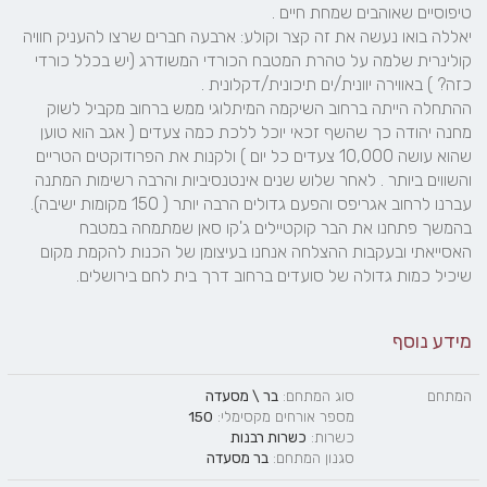
יאללה בואו נעשה את זה קצר וקולע: ארבעה חברים שרצו להעניק חוויה 
קולינרית שלמה על טהרת המטבח הכורדי המשודרג (יש בכלל כורדי 
ההתחלה הייתה ברחוב השיקמה המיתלוגי ממש ברחוב מקביל לשוק 
מחנה יהודה כך שהשף זכאי יוכל ללכת כמה צעדים ( אגב הוא טוען 
שהוא עושה 10,000 צעדים כל יום ) ולקנות את הפרודוקטים הטריים 
והשווים ביותר . לאחר שלוש שנים אינטנסיביות והרבה רשימות המתנה 
בהמשך פתחנו את הבר קוקטיילים ג'קו סאן שמתמחה במטבח 
האסייאתי ובעקבות ההצלחה אנחנו בעיצומן של הכנות להקמת מקום 
שיכיל כמות גדולה של סועדים ברחוב דרך בית לחם בירושלים.
מידע נוסף
המתחם
סוג המתחם:
בר \ מסעדה
מספר אורחים מקסימלי:
150
כשרות:
כשרות רבנות
סגנון המתחם:
בר מסעדה