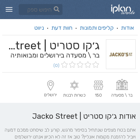
אודות
קליפים ותמונות
חוות דעת
ניווט
·
·
·
ג׳קו סטריט | Jacko Street
בר \ מסעדה בירושלים ומבואותיה
(0)
ירושלים
בר \ מסעדה
150
כשרות רבנות
אודות ג׳קו סטריט | Jacko Street
אתם בטח מצפים שנתחיל בסיפור מרגש, קורע לב שיסחט ממכם דמעה 
ויוביל להזמנת מקומות אונליין? טוב אז זה לא הכיוון אנחנו ירושלמים 