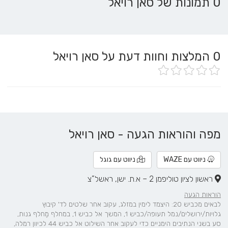
0 תמונות של סאן רויאל
0
המלצות וחוות דעת על סאן רויאל
מפה והוראות הגעה - סאן רויאל
ניווט עם WAZE
ניווט עם גוגל
ראשון לציון טוליפמן 2 – א.ת. ישן, ראשל”צ
הוראות הגעה
לבאים מכביש 20: היצמד לימין במזלג, עקוב אחר שלטים לד' קיבוץ
גלויות/ירושלים/נמל תעופה/כביש 1, המשך אל כביש 1, במחלף מֶחלף גנות,
סע בשני הנתיבים הימניים כדי לעקוב אחר השילוט אל כביש 44 לכיוון רמלה,