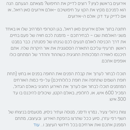
אירועים בראשון לציון ? רוצים לדייק את החיפוש? מצאתם. הגעתם. הנה 
הוא לפניכם מקיץ את הקץ על חיפושיכם –אולם אירועים סאן רויאל, או 
חתונה בתוך אולם אירועים סאן רויאל, בגן הטרופי המרהיב שלו או באחד 
משני האולמות שבו – לבחירתכם – מזמנת לכם חוויה של פעם בחיים. 
את דרך הכניסה לאולם תנעים לכם נגינתו של פסנתרן. כבר במבט 
ראשון  תרעיף עליכם התאורה הססגונית את אור היקרות שלה. אתם 
תיכנסו לאווירה המלכותית החגיגית כשההוד וההדר של המתחם כולו 
תוכלו לבחור לערוך את קבלת הפנים ואת החופה בפנים או בחוץ (תחת 
חופת השמים שתחפה את חופת כלולותיכם) על-פי כמות האורחים 
המוזמנים תוכלו לבחור אם לערוך את האירוע החגיגי באולם הגדול, 
המכיל 600 איש, או, לחלופין, באולם הקטן, שיכולים להיכנס בו עד 
צוות ניהולי צעיר, נמרץ ודימני, מנוסה ועתיר ניסיון, מטעמים בניצוחו של 
השף רפי עזרן, סיוע ככל שתרצו בהפקת האירוע  ובעיצובו, מתחם 
המפנק אתכם ואת אורחיכם בכל חידושי העיצוב ו... 
עוד