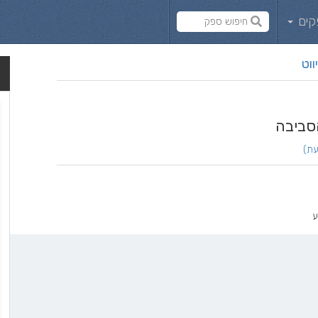
קים
ווט
סביבה
ע