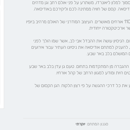
אודיסאה, גן עדן בלב מדבר במרכז באר שבע, בירת הנגב, סמוך למלון ליאונרדו, משתרע על פני אולם רחב וגן מדהים 
מתחם האירועים משלב בתוכו אולם מפואר המזמין להכיל 1100 אורחים מאושרים. העיצוב המודרני של האולם מרהיב ביופיו 
תאורת האולם מקנה לו מראה אלגנטי ומזמין עבור אירוע קסום. הניסיון עושה את ההבדל אבי לב, אשר שמו הולך לפני 
בתחום האירוח, לקח על עצמו, מעבר לניהול אולמות נוספים, להעניק למתחם אודיסאה את ניסיונו העתיר עבור אירועים 
אירוע באודיסאה הוא אירוע המבטיח הנאה גם בשל מערכת ההגברה מן המתקדמות בתחום. טעם גן עדן בלב באר שבע 
יש באפשרות המקום להזמין כל הכשר רצוי והוא ערוך להציע את כל דרכי ההגשה על פי רצון הלקוח. הגן הקסום של 
סגנון המתחם:
יוקרתי