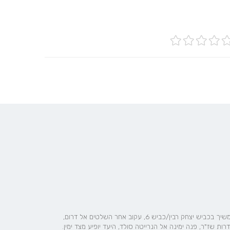
לבאים מכביש 1: המשך אל כביש 1, היצמד לשמאל במזלג כדי להמשיך בכביש יצחק רבין/כביש 6, עקוב אחר השלטים אל דרום,