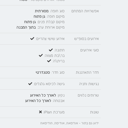
אפשרויות המתחם
סוג חופה:
מסורתית
מיקום חופה:
גן פתוח
מיקום קבלת פנים:
גן פתוח
מיקום ארוחת ערב:
בתוך המבנה
אירועים בסופ״ש
אירוע שישי צהריים:
סוגי אירועים
חתונה:
בר\בת מצווה:
ברית\ה:
חדר התארגנות
סוג חדר:
סטנדרטי
נגישות וחניה
גישה לכיסא גלגלים:
שרותים נלווים
נקיון:
לאורך כל האירוע
אבטחה:
לאורך כל האירוע
שונות
מערכת iPlan:
ידוע גם בתור - אודסאה, אודיסה, הודיסאה