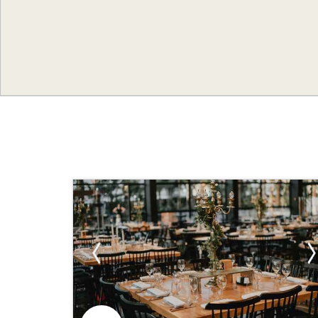
עוד פרטים?
לחצ/י ליצירת
קשר