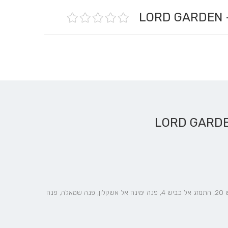
L
לבאים מכביש 20: היצמד לשמאל כדי להישאר בנתיבי איילון/כביש 20, התמזג אל כביש 4, פנה ימינה אל אשקלון, פנה שמאלה, פנה