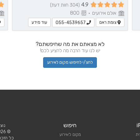
4.9
(304 חוות דעת)
אולם אירועים
•
800
צומת ראם
עוד מידע
055-4539657
לא מצאתם את מה שחיפשתם?
יש לנו עוד הרבה מה להציע לכם!
לחצ/י לחיפוש מקום לאירוע
i
חיפוש
נוצ
© 2026 iPlan.
ית
מקום לאירוע
כל הזכוי