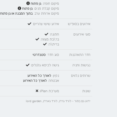
מיקום חופה:
גן פתוח
מיקום קבלת פנים:
גן פתוח
מיקום ארוחת ערב:
בתוך המבנה
או
גן פתוח
אירועים בסופ״ש
אירוע שישי צהריים:
סוגי אירועים
חתונה:
בר\בת מצווה:
ברית\ה:
חדר התארגנות
סוג חדר:
סטנדרטי
נגישות וחניה
גישה לכיסא גלגלים:
שרותים נלווים
נקיון:
לאורך כל האירוע
אבטחה:
לאורך כל האירוע
שונות
מערכת iPlan:
ידוע גם בתור - לורד גרדן, לורד גארדן, lord garden