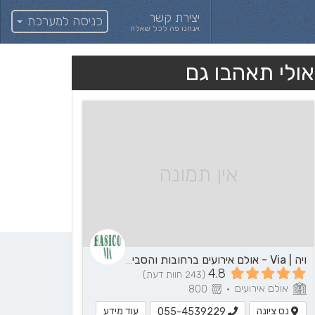
יצירת קשר
כניסה למערכת
אנחנו פה לכל שאלה
אולי תאהבו גם
אין תמונה
ויה | Via - אולם אירועים ברחובות והסביבה
4.8
(243 חוות דעת)
אולם אירועים
800
•
נס ציונה
עוד מידע
055-4539229