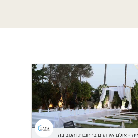
עוד פרטים?
לחצ/י ליצירת
קשר
יה - אולם אירועים ברחובות והסביבה