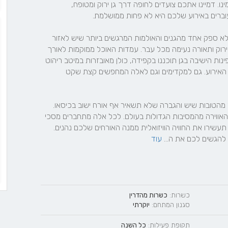
כבר מהכניסה ללורד גארדן תרגישו כי הגעתם לגן מיוחד במינו. דמיינו אתכם צועדים לחופה דרך גן ירוק ומטופח, 
גן האירועים והמתחם כולו עבר מתיחת פנים לאחרונה וזהו ללא ספק אחד מהגנים והאולמות המרגשים ביותר שיש לאזור 
להציע. את הגן מעטרים שבילי גישה נעימים מוקפים בהרבה ירוק ותאורה נעימה מכל עבר. עמדות האוכל ממוקמות לאורך 
השבילים וכל עמדה מספקת ניחוח וטעמים שונים ומרגשים. פינות הישיבה בגן תוכננו בקפידה, כולן מאובזרות במיטב ריהוט 
הגן העשירים והמפנקים ומטרתם לספק רוגע ושלווה לאורחי האירוע. גם למקדימים וגם לאלה המחפשים קצת שקט 
המתחם המרכזי מספק דרמטיות ויוקרה עם מערכות תאורה מהטובות שיש והגברה שלא תשאיר אף אורח ישוב בכיסאו. 
האולם מצויד במערכת לייזר מתקדמת שמטרתה לייבא את האווירה מהמסיבות הגדולות בעולם. לכל אלה מתחברים מסכי 
ה- LED המדהימים שלנו המקרינים כל מדיה שתבחרו ובכך תעשירו את החוויה הוויזואלית ממנה האורחים שלכם נהנים. 
הגשים לכם את ה... 
עוד
כשרות:
כשרות מהדרין
סגנון המתחם:
יוקרתי
תקופת פעילות:
כל השנה