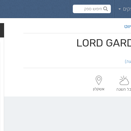
קים
ווט
אשקלון
ל השנה