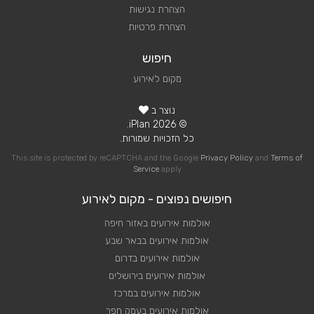
הצהרת נגישות
הצהרת פרטיות
חיפוש
מקום לאירוע
נוצר ב
© 2026 iPlan.
כל הזכויות שמורות.
This site is protected by reCAPTCHA and the Google
Privacy Policy
and
Terms of
Service
apply
חיפושים נפוצים - מקום לאירוע
אולמות אירועים באזור חיפה
אולמות אירועים בבאר שבע
אולמות אירועים בדרום
אולמות אירועים בירושלים
אולמות אירועים במרכז
אולמות אירועים בעמק חפר