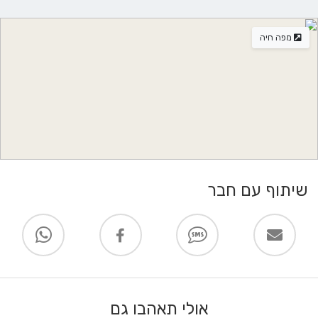
4 שניות (31 מ')
המשך ב כביש 90 ל-כביש 85
מפה חיה
29 דקות (36.1 ק"מ)
המשך ל-עפולה
42 דקות (52.6 ק"מ)
סע בנתיב האמצעי לפנייה ימינה אל כביש 60/כביש 65
36 שניות (200 מ')
עלה על כביש יצחק רבין/כביש 6
25 דקות (30.3 ק"מ)
שיתוף עם חבר
המשך על כביש יצחק רבין/כביש 6. קח את כביש 4 ל-שדרות משה דיין/כביש
441 ב-ראשון לציון. קח את היציאה לכיוון ראשון לציון מערב מ-כביש 4
39 דקות (68.3 ק"מ)
המשך על שדרות משה דיין/כביש 441. קח את אברהם בר ל-לזרוב
אולי תאהבו גם