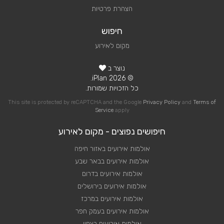
הצהרת פרטיות
חיפוש
מקום לאירוע
נוצר ב
© 2026 iPlan.
כל הזכויות שמורות.
This site is protected by reCAPTCHA and the Google
Privacy Policy
and
Terms of
Service
apply
חיפושים נפוצים - מקום לאירוע
אולמות אירועים באזור חיפה
אולמות אירועים בבאר שבע
אולמות אירועים בדרום
אולמות אירועים בירושלים
אולמות אירועים במרכז
אולמות אירועים בעמק חפר
אולמות אירועים בצפון