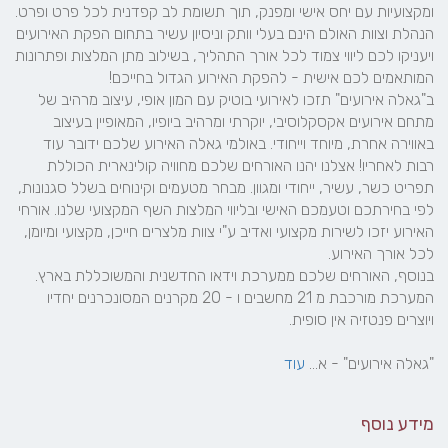
ומקצועיות עם יחס אישי ומפנק, תוך תשומת לב קפדנית לכל פרט ופרט. 
הנהלת וצוות האולם הינם בעלי וותק וניסיון עשיר בתחום הפקת האירועים 
ויעניקו לכם ליווי צמוד לכל אורך התהליך, בשילוב מתן המלצות ופתרונות 
ב"גאלה אירועים" תזכו לאירועי בוטיק עם המון אופי, עיצוב מרהיב של 
מתחם אירועים אקסקלוסיבי, יוקרתי ומרהיב ביופיו, המאופיין בעיצוב 
באווירה אחרת, מיוחד וייחודי. באולמי גאלה האירוע שלכם ידובר עוד 
רבות לאחריו! אצלנו יהנו האורחים שלכם מחוויה קולינארית הכוללת 
תפריט כשר, עשיר, ייחודי ומגוון. מבחר מטעמים וקינוחים בשלל סגנונות, 
לפי בחירתכם וטעמכם האישי ובליווי המלצות השף המקצועי שלנו. אורחי 
האירוע יזכו לשירות מקצועי ואדיב ע"י צוות מלצרים חייכן, מקצועי ומיומן, 
בנוסף, האורחים שלכם ממערכת וידאו החדשנית והמשוכללת בארץ. 
המערכת מורכבת מ 21 מחשבים ו - 20 מקרנים המסונכרנים יחדיו 
"גאלה אירועים" - א... 
עוד
מידע נוסף