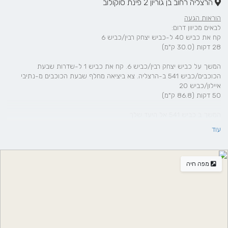
הרצליה רחוב בן גוריון 2 פינת סוקולוב
הוראות הגעה
לבאים מכיוון דרום:
קח את כביש 40 ל-כביש יצחק רבין/כביש 6
28 דקות (30.0 ק"מ)
המשך על כביש יצחק רבין/כביש 6. קח את כביש 1 ל-שדרות שבעת
הכוכבים/כביש 541 ב-הרצליה. צא ביציאה מחלף שבעת הכוכבים מ-נתיבי
איילון/כביש 20
50 דקות (86.8 ק"מ)
המשך ב כביש 541 אל היעד שלך
עוד
לבאים מכיוון צפון:
התחל לכיוון צפון מערב לכיוון תל חי
4 שניות (31 מ')
מפה חיה
המשך על כביש 90. קח את כביש 85, כביש 65, כביש 77, כביש 70 ו-כביש
החוף/כביש 2 ל-המעפילים ב-הרצליה. צא ביציאה מֶחלף רבין מ-כביש
החוף/כביש 2
2 שעות (169 ק"מ)
המשך על המעפילים. קח את מנחם בגין ל-סוקולוב