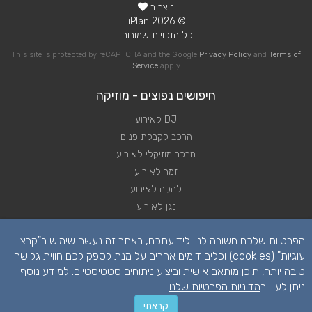
נוצר ב
© 2026 iPlan.
כל הזכויות שמורות.
This site is protected by reCAPTCHA and the Google
Privacy Policy
and
Terms of
Service
apply
חיפושים נפוצים - מוזיקה
DJ לאירוע
הרכב לקבלת פנים
הרכב מוזיקלי לאירוע
זמר לאירוע
להקה לאירוע
נגן לאירוע
שירותי מוזיקה לאירוע
הפרטיות שלכם חשובה לנו. לידיעתכם, באתר זה נעשה שימוש ב"קבצי
תקליטן לאירוע
עוגיות" (cookies) וכלים דומים אחרים על מנת לספק לכם חווית גלישה
טובה יותר, תוכן מותאם אישית וביצוע ניתוחים סטטיסטיים. למידע נוסף
ניתן לעיין ב
מדיניות הפרטיות שלנו
קראתי