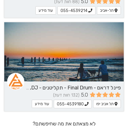
5.0
(88 חוות דעת)
תל-אביב
עוד מידע
055-4539214
פיינל דראם - Final Drum - תקליטנים - DJ, נגן / הרכב מוזיקלי, שירותי מוזיקה
5.0
(132 חוות דעת)
תל אביב יפו
עוד מידע
055-4539180
לא מצאתם את מה שחיפשתם?