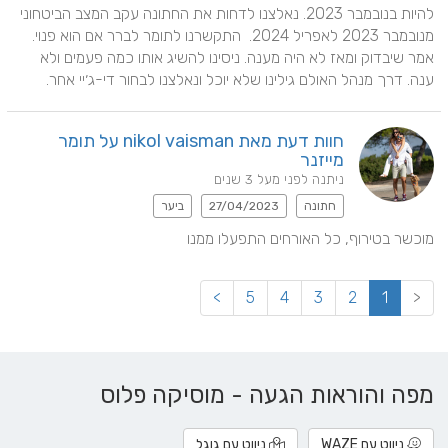
להיות בנובמבר 2023. נאלצנו לדחות את החתונה עקב המצב הביטחוני 
מנובמבר 2023 לאפריל 2024.  התקשרנו לתומר לברר אם הוא פנוי. 
אמר שיבדוק ומאז לא היה מענה. ניסינו להשיג אותו כמה פעמים ולא 
ענה. דרך מנהל האולם גילינו שלא יוכל ונאלצנו לבחור די-ג׳יי אחר.
חוות דעת מאת nikol vaisman על תומר
מייזנר
ניתנה לפני מעל 3 שנים
חתונה
27/04/2023
ביער
מוכשר בטירוף, כל האורחים התפעלו ממנו
>
5
4
3
2
1
<
מפה והוראות הגעה - מוסיקה פלוס
ניווט עם WAZE
ניווט עם גוגל