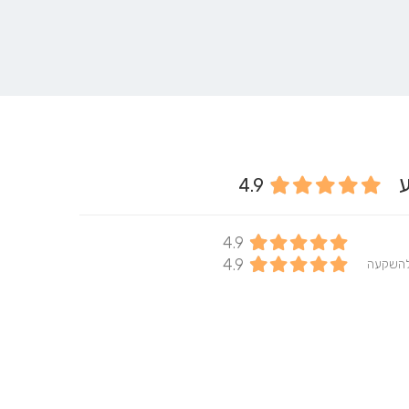
בע
4.9
4.9
4.9
להשקעה