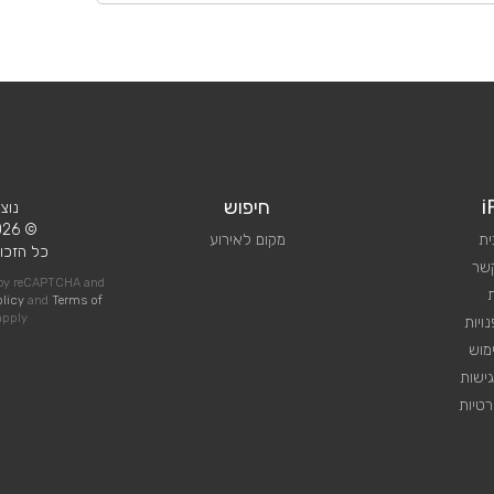
i
חיפוש
נוצ
© 2026 iPlan.
ית
מקום לאירוע
כל הזכוי
קשר
d by reCAPTCHA and
olicy
and
Terms of
pply
ויות
מוש
ישות
טיות