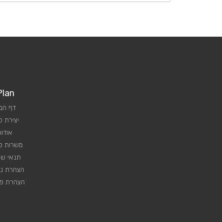
Plan
דף הב
יצירת 
אודות
משרות פנ
תנאי שי
הצהרת נג
הצהרת פר