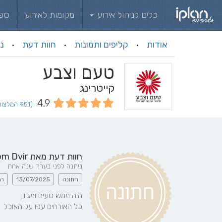
כלים לניהול אירוע
מקומות לאירוע
ספ
אודות
קליפים ותמונות
חוות דעת
ני
·
·
·
טעם וצבע
קייטרינג
4.9
(951 המלצות וחוות דעת)
חוות דעת מאת
om Dvir
ניתנה לפני בערך שנה אחת
חתונה
13/07/2025
הג
כל האורחים עפו על האוכל