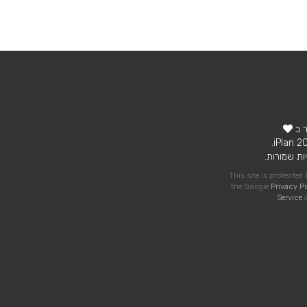
ר ב
ות שמורות.
This site is protecte
the Google
Privacy P
Service
a