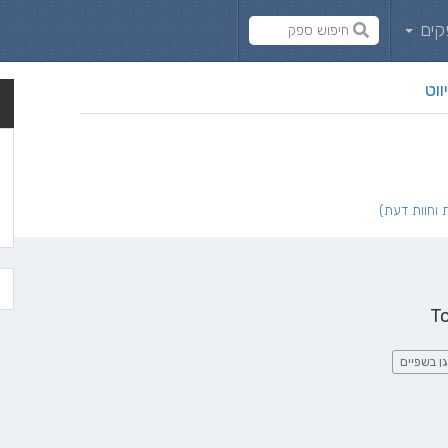
קים
ווט
T
ן בשפיים