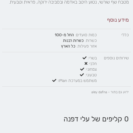
מטבח שף שורשי, נטוע היטב באדמה ובסביבה ירוקה, פראית וטבעית.
מידע נוסף
כללי
כמות סועדים:
החל מ-100
כשרות:
כשרות רבנות
אזור פעילות:
כל הארץ
שירותים נוספים
בשרי:
חלבי:
צמחוני:
טבעוני:
משתמש במערכת iPlan:
ידוע גם בתור - aley dafna
0 קליפים של עלי דפנה