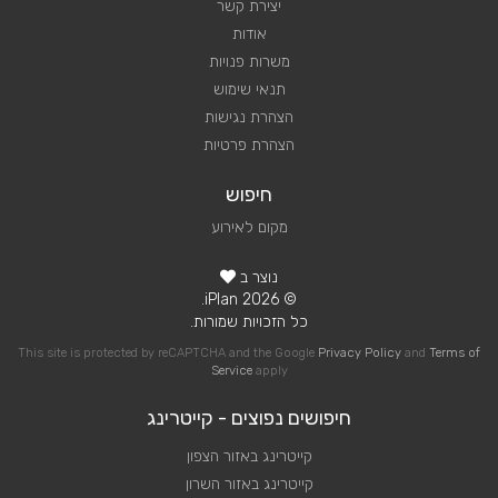
יצירת קשר
אודות
משרות פנויות
תנאי שימוש
הצהרת נגישות
הצהרת פרטיות
חיפוש
מקום לאירוע
נוצר ב
© 2026 iPlan.
כל הזכויות שמורות.
This site is protected by reCAPTCHA and the Google
Privacy Policy
and
Terms of
Service
apply
חיפושים נפוצים - קייטרינג
קייטרינג באזור הצפון
קייטרינג באזור השרון