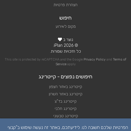
הצהרת פרטיות
חיפוש
מקום לאירוע
נוצר ב
© 2026 iPlan.
כל הזכויות שמורות.
This site is protected by reCAPTCHA and the Google
Privacy Policy
and
Terms of
Service
apply
חיפושים נפוצים - קייטרינג
קייטרינג באזור הצפון
קייטרינג באזור השרון
קייטרינג בד"צ
קייטרינג חלבי
קייטרינג טבעוני
קייטרינג כשר
הפרטיות שלכם חשובה לנו. לידיעתכם, באתר זה נעשה שימוש ב"קבצי
קייטרינג לאירועים קטנים