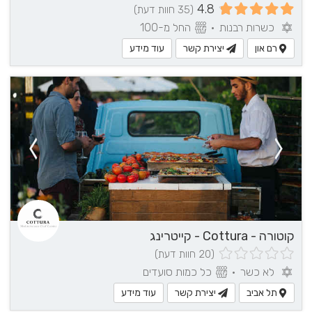
4.8
(35 חוות דעת)
כשרות רבנות
•
החל מ-100
רם און
יצירת קשר
עוד מידע
קוטורה - Cottura - קייטרינג
(20 חוות דעת)
לא כשר
•
כל כמות סועדים
תל אביב
יצירת קשר
עוד מידע