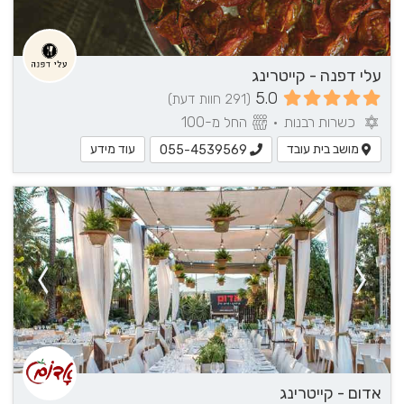
עלי דפנה - קייטרינג
5.0
(291 חוות דעת)
כשרות רבנות
•
החל מ-100
מושב בית עובד
עוד מידע
055-4539569
אדום - קייטרינג