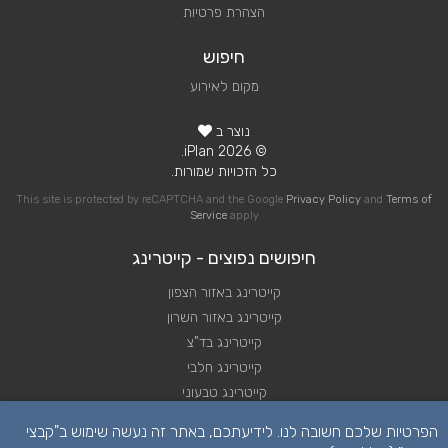
הצהרת פרטיות
חיפוש
מקום לאירוע
נוצר ב
© 2026 iPlan.
כל הזכויות שמורות.
This site is protected by reCAPTCHA and the Google
Privacy Policy
and
Terms of
Service
apply
חיפושים נפוצים - קייטרינג
קייטרינג באזור הצפון
קייטרינג באזור השרון
קייטרינג בד"צ
קייטרינג חלבי
קייטרינג טבעוני
קייטרינג כשר
הפרטיות שלכם חשובה לנו. לידיעתכם, באתר זה נעשה שימוש ב"קבצי
קייטרינג לאירועים קטנים