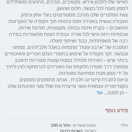
האישי שלו לתכנון אירוע. מקשיבים, מבינים, מרגיעים ומשתדלים 
צוות המלצרים שלנו מורכב מסטודנטים בעלי וותק וניסיון. 
העבודה נעשית באווירה חמה ונינוחה תוך הקפדה על העקרונות 
החשובים – בקרת איכות גבוהה, מקצועיות, תודעת שירות, 
אכפתיות ויחס אישי לכל אורח. עבודת הצוות מתאפיינת במידה 
המטבח של "ארבע עונות" מתמחה באוכל חלבי/דגים, צמחוני 
וטבעוני. תוך הקפדה על שימוש בחומרי הגלם הטריים והאיכותיים 
ביותר שיש – האירוח מתחיל במנות קטנות מעוררות תיאבון 
וממשיך דרך סעודה הלוקחת את האורחים להרפתקה לעין ולחיך 
וכיאה לחברת קייטרינג חלבית , אנחנו מתפנקים ומפנקים 
בקונדיטוריה עצמאית אשר מייצרת את שלל סוגי הקינוחים שלנו 
– הן למטב... 
עוד
מידע נוסף
כללי
כמות סועדים:
החל מ-100
כשרות:
כשרות רבנות