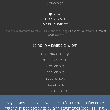
מקום לאירוע
נוצר ב
© 2026 iPlan.
כל הזכויות שמורות.
This site is protected by reCAPTCHA and the Google
Privacy Policy
and
Terms of
Service
apply
חיפושים נפוצים - קייטרינג
קייטרינג באזור הצפון
קייטרינג באזור השרון
קייטרינג בד"צ
קייטרינג חלבי
קייטרינג טבעוני
קייטרינג כשר
קייטרינג לאירועים קטנים
קייטרינג לא כשר
הפרטיות שלכם חשובה לנו. לידיעתכם, באתר זה נעשה שימוש ב"קבצי
קייטרינג לחתונה
עוגיות" (cookies) וכלים דומים אחרים על מנת לספק לכם חווית גלישה