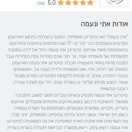
5.0
(38)
אודות אתי ונעמה
"אתי ונעמה" הוא קייטרינג משפחתי, הפועל בהצלחה בתחום האירועים 
הפרטיים והעסקיים כבר יותר מ– 17 שנה ומתמחה בחתונות ובאירועים 
בהשתתפות מאות אורחים. קייטרינג אתי ונעמה החל את דרכו במטבח 
המשפחתי של משפחת אגוזי, אך תוך שנים ספורות צמח במהירות ועבר 
למבנה מרווח באזור התעשייה שכניה. קייטרינג אתי ונעמה הוא עסק 
המשלב שני דורות: אתי, אם המשפחה וילדיה נעמה וגל, המשמשים 
כבעלי החברה. שילוב זה מבטיח ללקוחות הקייטרינג תפריט מובחר 
ועשיר הנובע מניסיון קולינרי בן עשרות שנים, יחד עם חשיבה צעירה, 
קייטרינג אתי ונעמה מעסיק עשרות עובדים תושבי משגב והסביבה 
וממשיך להשתבח כיין טוב במגוון אירועים איכותיים ומוקפדים: אירועים 
בשריים, חלביים, צמחוניים וטבעוניים, המבוססים על תוצרת מקומית 
כשמן זית ישראלי, עשבי תיבול ופירות עסיסיים, המסמלים, יותר מכל, 
את השורשיות ואת אהבת הארץ המאפיינת את בני המשפחה.לקייטרינג 
אתי ונעמה רישיון עסק, רישיון ממשרד הבריאות ותעודת כשרות בשרית 