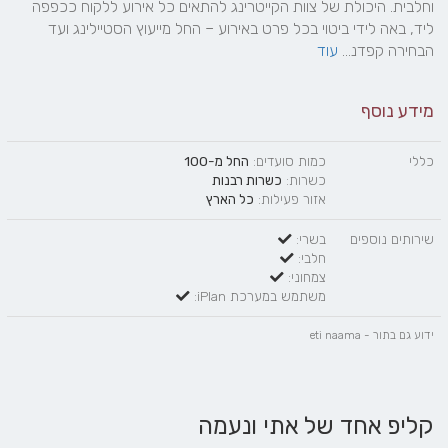
וחלבית. היכולת של צוות הקייטרינג להתאים כל אירוע ללקוח ככפפה 
ליד, באה לידי ביטוי בכל פרט באירוע – החל מייעוץ הסטיילינג ועד 
הבחירה קפדנ... 
עוד
מידע נוסף
כללי
כמות סועדים:
החל מ-100
כשרות:
כשרות רבנות
אזור פעילות:
כל הארץ
שירותים נוספים
בשרי:
חלבי:
צמחוני:
משתמש במערכת iPlan:
ידוע גם בתור - eti naama
קליפ אחד של אתי ונעמה