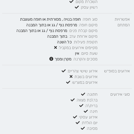
השכרת מקום:
רשיון עסק:
אפשרויות
סוג חופה:
חופה בנויה
,
מסורתית
או
חופה מעוצבת
המתחם
מיקום חופה:
מרפסת נוף / גג
או
בתוך המבנה
מיקום קבלת פנים:
מרפסת נוף / גג
או
בתוך המבנה
מיקום ארוחת ערב:
בתוך המבנה
תקופת פעילות:
כל השנה
מקיימים אירועים במקביל:
שעת סיום:
אין
מסכים והקרנה:
מקרן ומסך
אירועים בסופ״ש
אירוע שישי צהריים:
אירועים בשבת:
אירועים במוצ״ש:
סוגי אירועים
חתונה:
בר\בת מצווה:
ברית\ה:
חינה:
אירוע עסקי:
יום הולדת:
מסיבה: