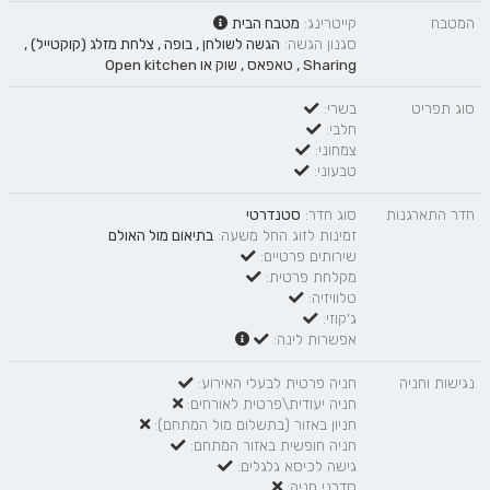
המטבח
קייטרינג:
מטבח הבית
סגנון הגשה:
הגשה לשולחן
,
בופה
,
צלחת מזלג (קוקטייל)
,
Sharing
,
טאפאס
,
שוק
או
Open kitchen
סוג תפריט
בשרי:
חלבי:
צמחוני:
טבעוני:
חדר התארגנות
סוג חדר:
סטנדרטי
זמינות לזוג החל משעה:
בתיאום מול האולם
שירותים פרטיים:
מקלחת פרטית:
טלוויזיה:
ג'קוזי:
אפשרות לינה:
נגישות וחניה
חניה פרטית לבעלי האירוע:
חניה יעודית\פרטית לאורחים:
חניון באזור (בתשלום מול המתחם):
חניה חופשית באזור המתחם:
גישה לכיסא גלגלים:
סדרני חניה: