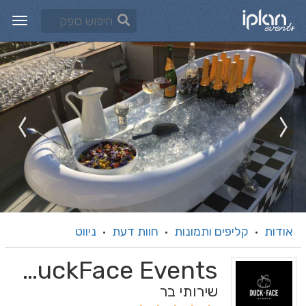
אודות
קליפים ותמונות
חוות דעת
ניווט
·
·
·
DuckFace Events - דאק פייס
שירותי בר