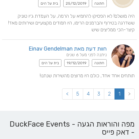
חתונה
25/12/2019
בית על הים
היה מושלם! לא הפסיקו להחמיא על הרמה, על העמדת ג׳יו טוניק 
ששדרגה בטירוף והברמנים הרימו, היו חמודים מקצועיים ושירותים מאד! 
קיצר-הכי ממליצים שיש
חוות דעת מאת Einav Gendelman
ניתנה לפני מעל 6 שנים
חתונה
19/12/2019
בית על הים
תותחים אחד אחד, כולם היו מרוצים מהשירות שנתנו!
>
5
4
3
2
1
<
מפה והוראות הגעה - DuckFace Events
- דאק פייס