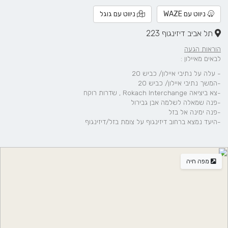
ניווט עם WAZE
ניווט עם גוגל
תל אביב דיזינגוף 223
הוראות הגעה
לבאים מאיילון :
- עלה על נתיבי איילון/ כביש 20
-המשך נתיבי איילון/ כביש 20
-צא ביציאה ‪Rokach Interchange‬‏ , שדרות רוקח
-פנה שמאלה לשלמה אבן גבירול
-פנה ימינה אל בזל
-היעד נמצא ברחוב דיזינגוף על צומת בזל/דיזינגוף
מפה חיה