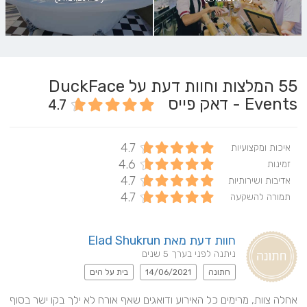
55
המלצות וחוות דעת על DuckFace
Events - דאק פייס
4.7
4.7
איכות ומקצועיות
4.6
זמינות
4.7
אדיבות ושירותיות
4.7
תמורה להשקעה
חוות דעת מאת Elad Shukrun
ניתנה לפני בערך 5 שנים
חתונה
14/06/2021
בית על הים
אחלה צוות, מרימים כל האירוע ודואגים שאף אורח לא ילך בקו ישר בסוף 