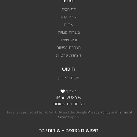
iPlan
דף הבית
יצירת קשר
אודות
משרות פנויות
תנאי שימוש
הצהרת נגישות
הצהרת פרטיות
חיפוש
מקום לאירוע
נוצר ב
© 2026 iPlan.
כל הזכויות שמורות.
This site is protected by reCAPTCHA and the Google
Privacy Policy
and
Terms of
Service
apply
חיפושים נפוצים - שירותי בר