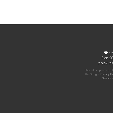
ר ב
ות שמורות.
This site is protecte
the Google
Privacy P
Service
a