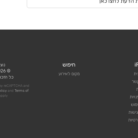
ת הדעת לחצו כאן
i
חיפוש
נוצ
© 2026 iPlan.
ית
מקום לאירוע
כל הזכוי
קשר
d by reCAPTCHA and
olicy
and
Terms of
pply
ויות
מוש
ישות
טיות