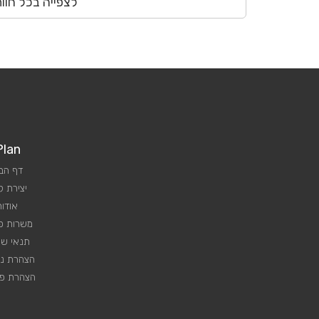
לצפייה בכל חוו
Plan
דף הב
יצירת 
אודות
משרות פנ
תנאי שי
הצהרת נג
הצהרת פר