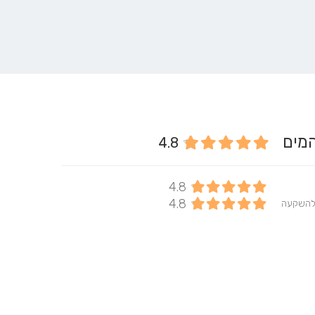
 המים
4.8
4.8
4.8
להשקעה