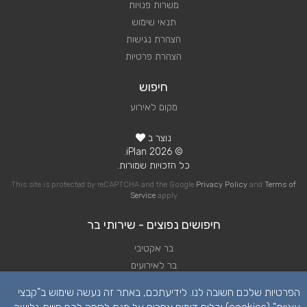
משרות פנויות
תנאי שימוש
הצהרת נגישות
הצהרת פרטיות
חיפוש
מקום לאירוע
נוצר ב
© 2026 iPlan.
כל הזכויות שמורות.
This site is protected by reCAPTCHA and the Google
Privacy Policy
and
Terms of
Service
apply
חיפושים נפוצים - שירותי בר
בר אקטיבי
בר לאירועים
בר מיצים לאירוע
הפרטיות שלכם חשובה לנו. לידיעתכם, באתר זה נעשה שימוש ב"קבצי
בר קוקטיילים