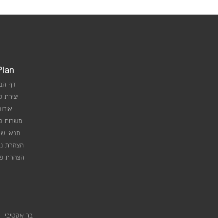
Plan
דף הב
יצירת 
אודות
משרות פנ
תנאי שי
הצהרת נג
הצהרת פר
בר אקטיבי