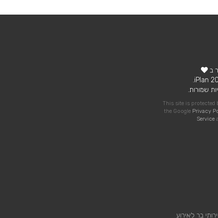
ר ב
ות שמורות.
This site is protecte
the Google
Privacy P
Service
a
רותי בר לאירוע