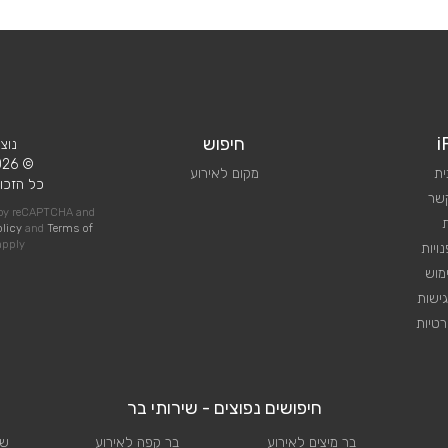
i
חיפוש
נוצ
© 2026 iPlan.
ית
מקום לאירוע
כל הזכוי
קשר
d by reCAPTCHA and
olicy
and
Terms of
pply
ויות
מוש
ישות
טיות
חיפושים נפוצים - שירותי בר
בר מיצים לאירוע
בר קפה לאירוע
שי