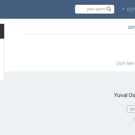
קים
ווט
Yuval Os
יער