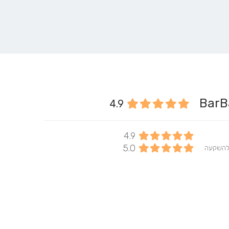
4.9
4.9
5.0
להשקעה