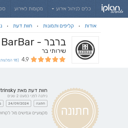
כלים לניהול אירוע
מקומות לאירוע
ספ
אודות
קליפים ותמונות
חוות דעת
ני
·
·
·
ברבר - BarBar
שירותי בר
4.9
(18 המלצות וחוות דעת)
חוות דעת מאת
trinsky
ניתנה לפני כמעט 2 שנים
חתונה
24/09/2024
ב
מקצועיים וגמישים מול לקוחות