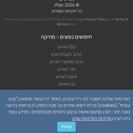
© 2026 iPlan.
כל הזכויות שמורות.
This site is protected by reCAPTCHA and the Google
Privacy Policy
and
Terms of
Service
apply
חיפושים נפוצים - מוזיקה
DJ לאירוע
הרכב לקבלת פנים
הרכב מוזיקלי לאירוע
זמר לאירוע
להקה לאירוע
נגן לאירוע
שירותי מוזיקה לאירוע
הפרטיות שלכם חשובה לנו. לידיעתכם, באתר זה נעשה שימוש ב"קבצי
תקליטן לאירוע
עוגיות" (cookies) וכלים דומים אחרים על מנת לספק לכם חווית גלישה
טובה יותר, תוכן מותאם אישית וביצוע ניתוחים סטטיסטיים. למידע נוסף
ניתן לעיין ב
מדיניות הפרטיות שלנו
קראתי