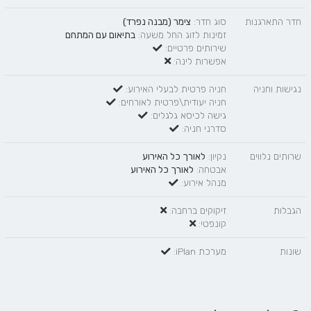
חדר התארגנות
סוג חדר:
צימר (מבנה נפרד)
זמינות לזוג החל משעה:
בתיאום עם המתחם
שירותים פרטיים:
אפשרות לינה:
נגישות וחניה
חניה פרטית לבעלי האירוע:
חניה יעודית\פרטית לאורחים:
גישה לכיסא גלגלים:
סדרני חניה:
שרותים נלווים
נקיון:
לאורך כל האירוע
אבטחה:
לאורך כל האירוע
מנהל אירוע:
הגבלות
זיקוקים ברחבה:
קונפטי:
שונות
מערכת iPlan: