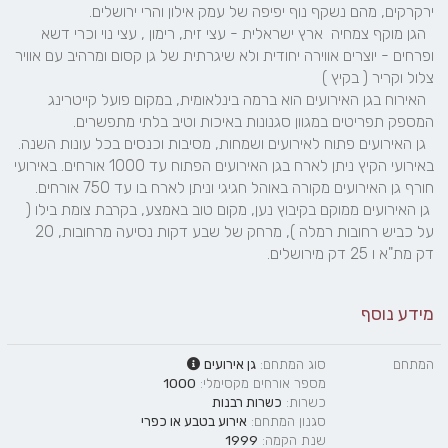
  הגן מוקף צמחיה  ארץ ישראלית - עצי זית, רימון , עצי נוי וכרי דשא 
ופרחים - יוצרים אווירה יחודית ולא שיגרתית של גן קסום ומרהיב עם אוויר 
  האירוח בגן האירועים הוא ברמה בינלאומית, במקום פועל קייטרינג 
  גן האירועים פתוח לאירועים ושמחות, מסיבות וכנסים בכל עונות השנה. 
באירועי הקיץ ניתן לארח בגן האירועים הפתוח עד 1000 אורחים. באירועי 
 גן האירועים ממוקם בקיבוץ נען, מקום טוב באמצע, בקרבת צומת בילו ( 
על כביש רחובות רמלה ), מרחק של שבע דקות נסיעה מרחובות, 20 
דק מת"א ו 25 דק מירושלים.
מידע נוסף
המתחם
סוג המתחם:
גן אירועים
מספר אורחים מקסימלי:
1000
כשרות:
כשרות רבנות
סגנון המתחם:
אירוע בטבע
או
כפרי
שנת הקמה:
1999