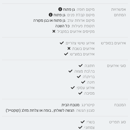
אפשרויות
מיקום חופה:
גן פתוח
המתחם
מיקום קבלת פנים:
גן פתוח
מיקום ארוחת ערב:
גן פתוח
או
בגן מקורה
תקופת פעילות:
כל השנה
מקיימים אירועים במקביל:
אירועים בסופ״ש
אירוע שישי צהריים:
אירועים בשבת:
אירועים במוצ״ש:
סוגי אירועים
חתונה:
בר\בת מצווה:
ברית\ה:
חינה:
אירוע עסקי:
מסיבה:
המטבח
קייטרינג:
מטבח הבית
סגנון הגשה:
הגשה לשולחן
,
בופה
או
צלחת מזלג (קוקטייל)
סוג תפריט
בשרי:
צמחוני: