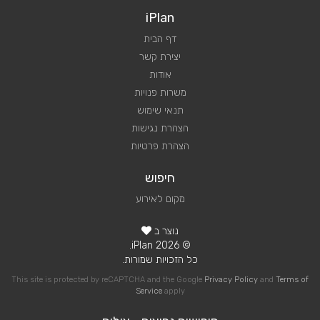
iPlan
דף הבית
יצירת קשר
אודות
משרות פנויות
תנאי שימוש
הצהרת נגישות
הצהרת פרטיות
חיפוש
מקום לאירוע
נוצר ב
© 2026 iPlan.
כל הזכויות שמורות.
This site is protected by reCAPTCHA and the Google
Privacy Policy
and
Terms of
Service
apply