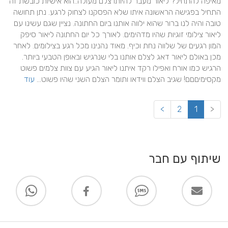
מאיפה להתחיל? ליאור מעבר להיותו צלם מעולה..הוא אישיות כובשת זה 
התחיל בפגישה הראשונה איתו שלא הפסקנו לצחוק לרגע. נתן תחושה 
טובה והיה לנו ברור שהוא ילווה אותנו ביום החתונה. נציין שגם עשינו עם 
ליאור צילומי זוגיות שהיו מדהימים. לאורך כל יום החתונה ליאור סיפק 
המון רגעים של שלווה נחת וכיף. מאוד נהנינו מכל רגע בצילומים. לאחר 
מכן באולם ליאור דאג לצלם אותנו בלי שנרגיש ובאופן הטבעי ביותר. 
הרגיש כמו אורח ואפילו רקד איתנו ליאור הגיע עם צוות צלמים פשוט 
מקסימיםםם! שגיב הצלם ווידאו ותומר הצלם השני שהיו פשוט... 
עוד
>
2
1
<
שיתוף עם חבר