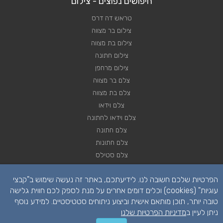
חיפושים נפוצים - צילום
טראש דה דרס
צילום בר מצווה
צילום בת מצווה
צילום חתונה
צילום מרחפן
צלם בר מצווה
צלם בת מצווה
צלם וידאו
צלם וידאו לחתונה
צלם חתונה
צלם חתונות
צלם סטילס
צלם סטילס לחתונה
הפרטיות שלכם חשובה לנו. לידיעתכם, באתר זה נעשה שימוש ב"קבצי
רחפן לחתונה
עוגיות" (cookies) וכלים דומים אחרים על מנת לספק לכם חווית גלישה
טובה יותר, תוכן מותאם אישית וביצוע ניתוחים סטטיסטיים. למידע נוסף
ניתן לעיין ב
מדיניות הפרטיות שלנו