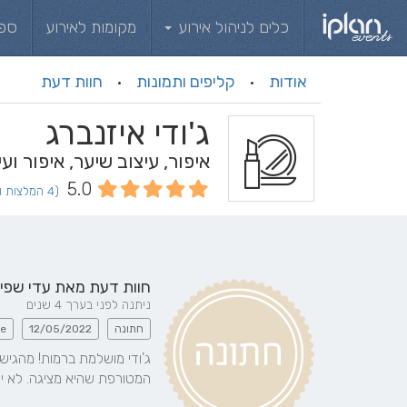
כלים לניהול אירוע
מקומות לאירוע
ספ
אודות
קליפים ותמונות
חוות דעת
·
·
ג'ודי איזנברג
איפור, עיצוב שיער, איפור וע
5.0
(4 המלצות וחוות דעת)
חוות דעת מאת
עדי שפי
ניתנה לפני בערך 4 שנים
חתונה
12/05/2022
e
המטורפת שהיא מציגה. לא יכ