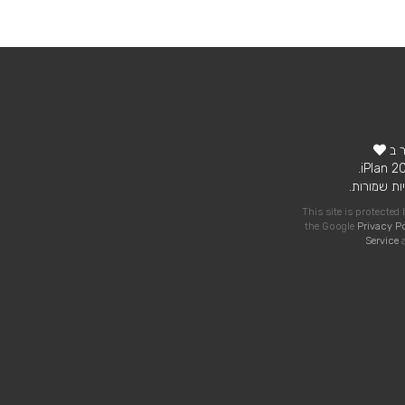
ר ב
ות שמורות.
This site is protecte
the Google
Privacy P
Service
a