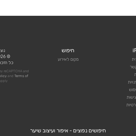
i
חיפוש
נוצ
© 2026 iPlan.
ית
מקום לאירוע
כל הזכוי
קשר
d by reCAPTCHA and
olicy
and
Terms of
pply
ויות
מוש
ישות
טיות
חיפושים נפוצים - איפור ועיצוב שיער