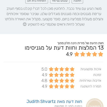
חתונה
19/12/2022
האחוזה בית חנן
משה הגיע עם ציוד נכבד, לחלוטין מוכן לכל דבר! קיבלנו בסוף הערב 
ערימת מגנטים וכמה מגנטים מוגדלים שלנו, שניכר שסופר איכותיים 
והצילום מעולה! ממליצה בחום, סופר מקצועי, מקליל את האווירה והלחץ 
שעלול להיות ורואים שלגמרי בא להשקיע 😊
חוות הדעת של מירית הינה חלק מתוך
13
המלצות וחוות דעת על מגניסימו
4.9
5.0
איכות ומקצועיות
4.9
זמינות
4.8
אדיבות ושירותיות
4.9
תמורה להשקעה
חוות דעת מאת Judith Shvartz
ניתנה לפני 2 חודשים