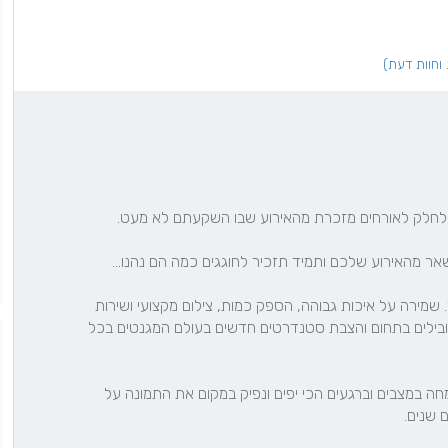
אנו מתמחים בהפקת מגנטים באירועים ברמה הגבוהה ביותר. שמירה על איכות גבוהה, הספק כמות, צילום מקצועי ושירות 
עם חיוך לאורחים.. הם אלו שמציבים אותנו במשך שנים מהמובילים בתחום והצבת סטנדרטים חדשים בעולם המגנטים בכל 
אנו נצלם את האורחים במהלך האירוע עם חתן או כלת השמחה במצבים וברגעים הכי יפים ונפיק במקום את התמונה על 