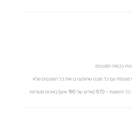
כמעט כל האורחים הצטמלו, כמות מגנטית מטורפת, קיבלנו מעטפה עם כל מגנט שהופענו בו ואת כל המגנטים שלא 
יום אחרי! האירוע קיבלנו למייל קישור לגלריה אינטרנטית של כל התמונות - 570! (אירוע של 180 איש) באיכות מטורפת 