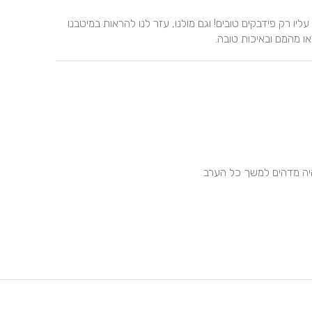
יוסי הצלם ממגנטינה היה ממש חמוד ואדיב לאורחים, קיבלנו עליו רק פידבקים טובים! וגם מולנו, עזר לנו להראות במיטבנו 
או מהמם ובאיכות טובה.
היה מדהים למשך כל הערב