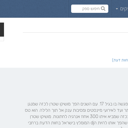
קים
מגיל 13 הוא על עמדת הדי ג׳י כשחתונה ראשונה בחיו כבר פגשה בו בגיל 17. עם השנים הפך מושיקו שטרן לכזה שמנגן 
למגוון עצום של קהלים, מאירועי סלבס והפקות מורכבות ביותר ועד לאירועי מיינסטים ומסיבות ענק אל תוך הלילה. הוא טס 
לא אחת להרקיד זוגות ואירועי קהילות יהודיות בחו״ל. וידוע ככזה שמביא איתו 300 אחוז אנרגיה לחתונות. מושיקו שטרן 
מעולם לא מעגל פינות ולא מתפשר על חצי רגע באירוע מה שהפך אותו להיות הdj המומלץ בישראל בחוות הדעת ברחבי 