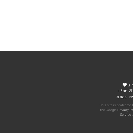
ר ב
ות שמורות.
This site is protecte
the Google
Privacy P
Service
a