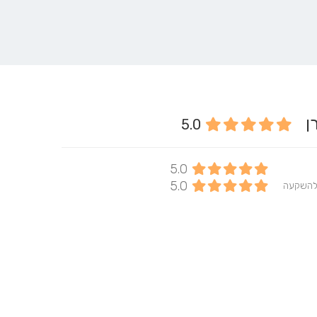
רן
5.0
5.0
5.0
להשקעה