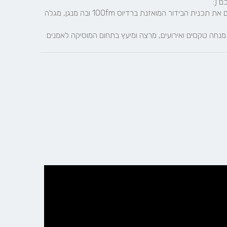
במקביל כבר למעלה מעשור משדר מושיקו שטרן מדי צהריים את תכנית הבידור המואזנת ברדיוס 100fm ובה מנגן, מגלה 
בזמן שנותר, מושיקו שטרן מקריין פרסומות לטלוויזיה ולרדיו, מנחה טקסים ואירועים, מרצה ומיעץ בתחום המוסיקה לאמנים 