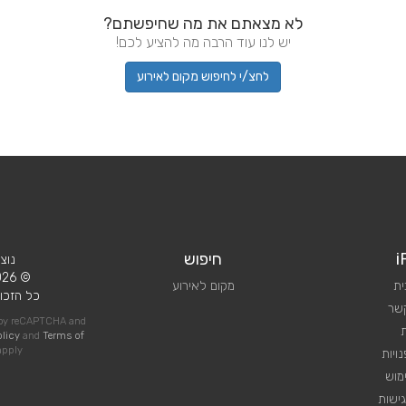
לא מצאתם את מה שחיפשתם?
יש לנו עוד הרבה מה להציע לכם!
לחצ/י לחיפוש מקום לאירוע
i
חיפוש
נוצ
© 2026 iPlan.
ית
מקום לאירוע
כל הזכוי
קשר
d by reCAPTCHA and
olicy
and
Terms of
pply
ויות
מוש
ישות