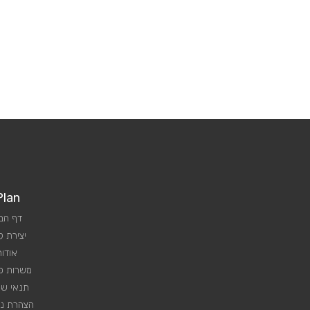
Plan
דף הב
יצירת 
אודות
משרות פנ
תנאי שי
הצהרת נג