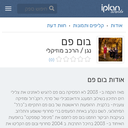
אודות
קליפים ותמונות
חוות דעת
·
·
בום פם
נגן / הרכב מוזיקלי
(0)
אודות בום פם
מאז הוקמה ב- 2003 לא הפסיקה בום פם להגיש לאוזנינו את צלילי 
הים התיכון בשילוב המענג והדאנסבילי של סרף, רוקנ’רול ומוזיקה 
צוענית- בלקנית. ההופעות הראשונות של בום פם התקיימו ב”כלל” 
המיתולוגי, לשם נקלע באחת הפעמים ברי סחרוף ששמע והתלהב. 
בעיקבות הביקור הוזמנו בום פם לחמם את “מינימל קומפקט” בהופעות 
האיחוד ב- 2003 בהיכל התרבות. ב 2004 סחרוף ובום פם הקליטו את 