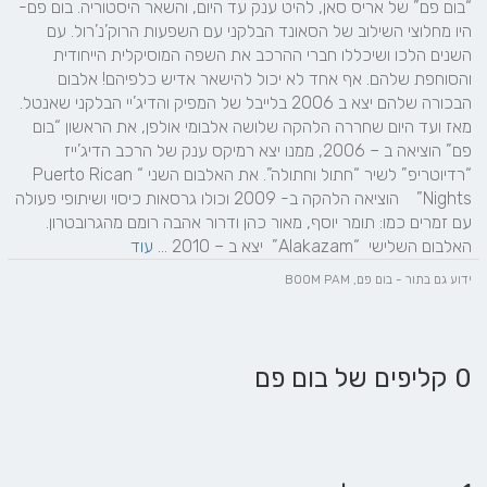
“בום פם” של אריס סאן, להיט ענק עד היום, והשאר היסטוריה. בום פם- 
היו מחלוצי השילוב של הסאונד הבלקני עם השפעות הרוק’נ’רול. עם 
השנים הלכו ושיכללו חברי ההרכב את השפה המוסיקלית הייחודית 
והסוחפת שלהם. אף אחד לא יכול להישאר אדיש כלפיהם! אלבום 
מאז ועד היום שחררה הלהקה שלושה אלבומי אולפן, את הראשון “בום 
פם” הוציאה ב – 2006, ממנו יצא רמיקס ענק של הרכב הדיג’ייז 
“רדיוטריפ” לשיר “חתול וחתולה”. את האלבום השני “Puerto Rican 
Nights”    הוציאה הלהקה ב- 2009 וכולו גרסאות כיסוי ושיתופי פעולה 
עם זמרים כמו: תומר יוסף, מאור כהן ודרור אהבה רומם מהגרובטרון.  
האלבום השלישי  “Alakazam”  יצא ב – 2010 ... 
עוד
ידוע גם בתור - בום פם, BOOM PAM
0 קליפים של בום פם