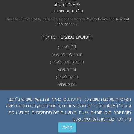
© 2026 iPlan.
כל הזכויות שמורות.
This site is protected by reCAPTCHA and the Google
Privacy Policy
and
Terms of
Service
apply
חיפושים נפוצים - מוזיקה
DJ לאירוע
הרכב לקבלת פנים
הרכב מוזיקלי לאירוע
זמר לאירוע
להקה לאירוע
נגן לאירוע
שירותי מוזיקה לאירוע
הפרטיות שלכם חשובה לנו. לידיעתכם, באתר זה נעשה שימוש ב"קבצי
תקליטן לאירוע
עוגיות" (cookies) וכלים דומים אחרים על מנת לספק לכם חווית גלישה
טובה יותר, תוכן מותאם אישית וביצוע ניתוחים סטטיסטיים. למידע נוסף
ניתן לעיין ב
מדיניות הפרטיות שלנו
קראתי