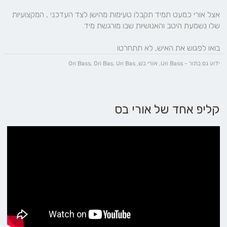
אצל אורי כמעט תמיד תקבלו טעימות מהישן לצד העדכני , המקצועיות 
בואו לפגוש את האיש, לא תתחרטו
ידוע גם בתור - Uri Bass, אורי בש, Ori Bass, Ori Bas, Uri Bas
קליפ אחד של אורי בס