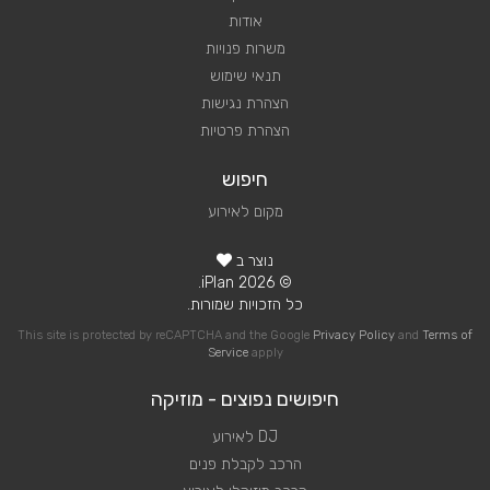
אודות
משרות פנויות
תנאי שימוש
הצהרת נגישות
הצהרת פרטיות
חיפוש
מקום לאירוע
נוצר ב
© 2026 iPlan.
כל הזכויות שמורות.
This site is protected by reCAPTCHA and the Google
Privacy Policy
and
Terms of
Service
apply
חיפושים נפוצים - מוזיקה
DJ לאירוע
הרכב לקבלת פנים