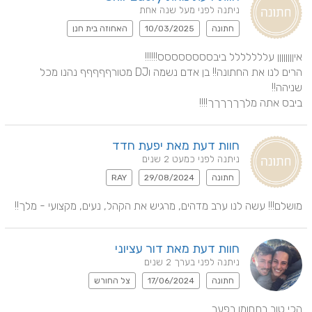
ניתנה לפני מעל שנה אחת
חתונה
10/03/2025
האחוזה בית חנן
הרים לנו את החתונה!! בן אדם נשמה וDJ מטורףףףףף נהנו מכל 
ביבס אתה מלךךךךךך!!!!
חוות דעת מאת יפעת חדד
ניתנה לפני כמעט 2 שנים
חתונה
29/08/2024
RAY
מושלם!!! עשה לנו ערב מדהים, מרגיש את הקהל, נעים, מקצועי - מלך!!
חוות דעת מאת דור עציוני
ניתנה לפני בערך 2 שנים
חתונה
17/06/2024
צל החורש