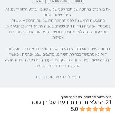
חתונה
16/10/2025
הגבעה
את בן הכרנו בחתונה של חבר לפני שלוש שנים—וברגע ההוא ידענו: זה 
מהפגישה הראשונה לפני החתונה הרגשנו את הקסם – אישיות 
ממגנטת, אנרגיות נדירות וווייב שמרים בשניה את האווירה. בן הביא איתו 
מקצועיות גבוהה לצד אנושיות כובשת, והפגישות הפכו להתמכרות 
בחתונה עצמה הוא היה מהרגע הראשון מטורף: קריאת קהל מושלמת, 
דיוק לא מתפשר בבחירת השירים, ומקצבים שבנו אנרגיות , כאשר 
הרחבה פשוט עפה איתו. שום רגע מת, מעבר חכם בין סגנונות, ותחושה 
מעבר לדי.ג’יי מהטופ, בן... 
עוד
חוות הדעת של יהונתן הינה חלק מתוך
21
המלצות וחוות דעת על בן גוטר
5.0