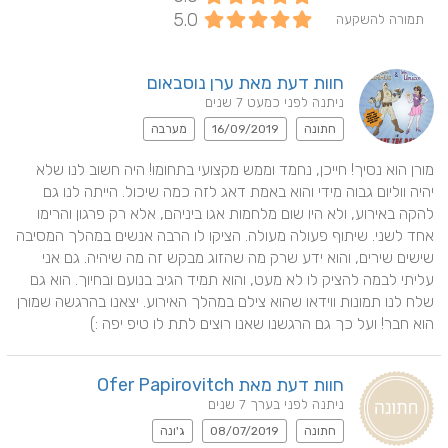
5.0
תמורה להשקעה
חוות דעת מאת ערן נוסבאום
ניתנה לפני כמעט 7 שנים
חתונה
16/09/2019
מערבה
מורן הוא נסיך! חייכן, נחמד וממש מקצועי בתחומו! היה חשוב לנו שלא 
יהיה ווליום גבוה מידי והוא באמת דאג לזה כמה שיכול. הייתה לנו גם 
להקה באירוע, ולא היו שום מלחמות אגו ביניהם, אלא רק פרגון והרימו 
אחד לשני. שיתוף פעולה מעולה. הציקו לו הרבה אנשים במהלך המסיבה 
שישים שירים, והוא ידע שרק מה שהזוג מבקש זה מה שיהיה. גם אני 
עליתי לבמה להציק לו לא מעט, והוא תמיד הגיב בנועם ובחיוך. הוא גם 
שלח לנו תמונות ווידאו שהוא צילם במהלך האירוע. יצאנו בהרגשה שמורן 
הוא חבר! ועל כך גם הרגשנו שאנו רוצים לתת לו טיפ יפה :)
חוות דעת מאת Ofer Papirovitch
ניתנה לפני בערך 7 שנים
חתונה
08/07/2019
ג'ונה