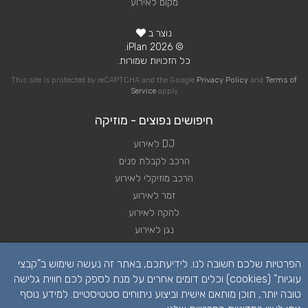
מקום לאירוע
נוצר ב
© 2026 iPlan.
כל הזכויות שמורות.
This site is protected by reCAPTCHA and the Google
Privacy Policy
and
Terms of
Service
apply
חיפושים נפוצים - מוזיקה
DJ לאירוע
הרכב לקבלת פנים
הרכב מוזיקלי לאירוע
זמר לאירוע
להקה לאירוע
נגן לאירוע
שירותי מוזיקה לאירוע
הפרטיות שלכם חשובה לנו. לידיעתכם, באתר זה נעשה שימוש ב"קבצי
תקליטן לאירוע
עוגיות" (cookies) וכלים דומים אחרים על מנת לספק לכם חווית גלישה
טובה יותר, תוכן מותאם אישית וביצוע ניתוחים סטטיסטיים. למידע נוסף