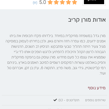
5.0
(9)
אודות מורן קריב
מורן גדל במשפחה מוזיקלית במיוחד. בילדותו פקדו תכופות את ביתו 
אמנים ידועים, כמו עפרה חזה ויהורם גאון, ולכן בחירתו לעסוק במוסיקה 
מגיל צעיר היתה תהליך טבעי ומתבקש. הניסיון רב השנים, הרגישות 
הגבוהה לרצון הקהל והיכולת להפתיע ולרגש הופכים אותו לדי.ג׳יי 
שממציא את עצמו כל פעם מחדש. מורן עוסק גם בהפקה מוזיקלית 
והפיק באולפנו עשרות רמיקסים רשמיים למיטב האמנים בארץ, ביניהם 
רמי קליינשטיין, גידי גוב, משה פרץ, התקווה 6, עדן בן זקן, אברהם טל 
ועוד.
מידע נוסף
שירותים נוספים
תקליטנים - DJ: