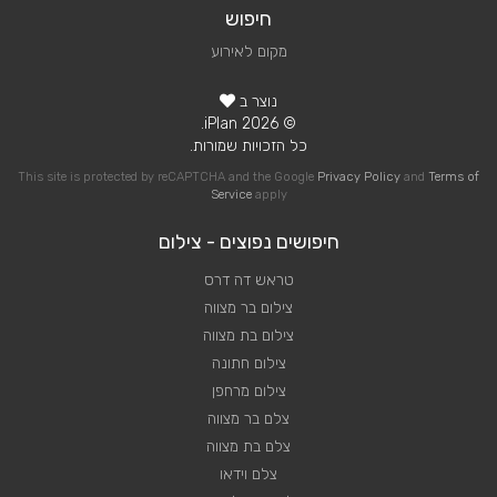
חיפוש
מקום לאירוע
נוצר ב
© 2026 iPlan.
כל הזכויות שמורות.
This site is protected by reCAPTCHA and the Google
Privacy Policy
and
Terms of
Service
apply
חיפושים נפוצים - צילום
טראש דה דרס
צילום בר מצווה
צילום בת מצווה
צילום חתונה
צילום מרחפן
צלם בר מצווה
צלם בת מצווה
צלם וידאו