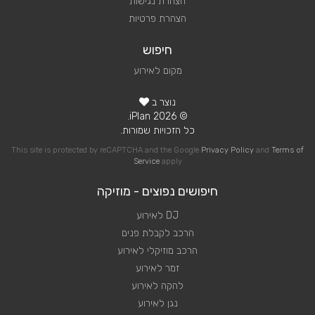
הצהרת נגישות
הצהרת פרטיות
חיפוש
מקום לאירוע
נוצר ב
© 2026 iPlan.
כל הזכויות שמורות.
This site is protected by reCAPTCHA and the Google
Privacy Policy
and
Terms of
Service
apply
חיפושים נפוצים - מוזיקה
DJ לאירוע
הרכב לקבלת פנים
הרכב מוזיקלי לאירוע
זמר לאירוע
להקה לאירוע
נגן לאירוע